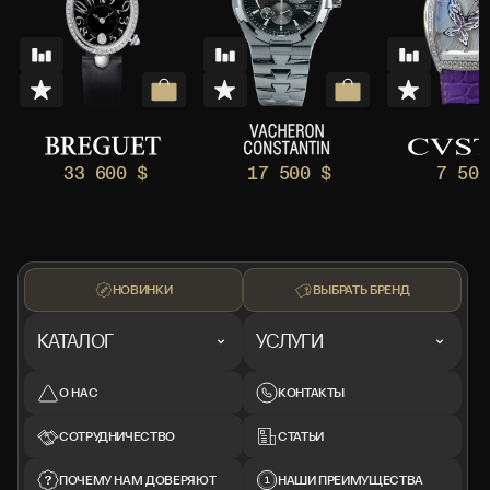
33 600 $
17 500 $
7 500
НОВИНКИ
ВЫБРАТЬ БРЕНД
КАТАЛОГ
УСЛУГИ
О НАС
КОНТАКТЫ
СОТРУДНИЧЕСТВО
СТАТЬИ
ПОЧЕМУ НАМ ДОВЕРЯЮТ
НАШИ ПРЕИМУЩЕСТВА