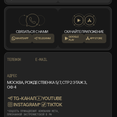
СВЯЗАТЬСЯ С НАМИ
СКАЧАЙТЕ ПРИЛОЖЕНИЕ
GOOGLE
WHATSAPP
TELEGRAM
APP STORE
PLAY
+7 999 553 87 27
INFO@ROTORMINE.RU
ТЕЛЕФОН
E-MAIL
+7 999 553 87 27
INFO@ROTORMINE.RU
АДРЕС
МОСКВА, РОЖДЕСТВЕНКА 5/7, СТР 2 ЭТАЖ 3,
ОФ 4
TG-КАНАЛ
YOUTUBE
INSTAGRAM*
TIKTOK
*СОЦСЕТЬ ПРИНАДЛЕЖИТ КОМПАНИИ META,
ПРИЗНАННОЙ ЭКСТРЕМИСТСКОЙ В РФ