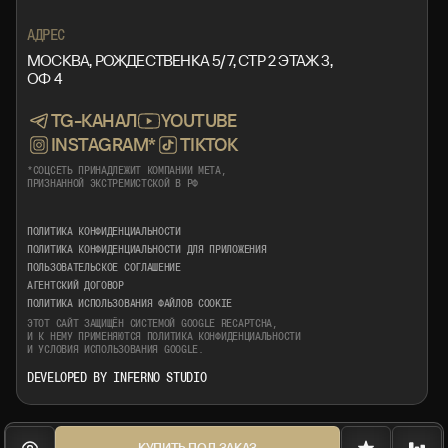
+7 999 553 87 27
INFO@ROTORMINE.RU
АДРЕС
МОСКВА, РОЖДЕСТВЕНКА 5/7, СТР 2 ЭТАЖ 3,
ОФ 4
TG-КАНАЛ
YOUTUBE
INSTAGRAM*
TIKTOK
*СОЦСЕТЬ ПРИНАДЛЕЖИТ КОМПАНИИ META,
ПРИЗНАННОЙ ЭКСТРЕМИСТСКОЙ В РФ
ПОЛИТИКА КОНФИДЕНЦИАЛЬНОСТИ
ПОЛИТИКА КОНФИДЕНЦИАЛЬНОСТИ ДЛЯ ПРИЛОЖЕНИЯ
ПОЛЬЗОВАТЕЛЬСКОЕ СОГЛАШЕНИЕ
АГЕНТСКИЙ ДОГОВОР
ПОЛИТИКА ИСПОЛЬЗОВАНИЯ ФАЙЛОВ COOKIE
ЭТОТ САЙТ ЗАЩИЩЁН СИСТЕМОЙ GOOGLE RECAPTCHA,
И К НЕМУ ПРИМЕНЯЮТСЯ
ПОЛИТИКА КОНФИДЕНЦИАЛЬНОСТИ
И
УСЛОВИЯ ИСПОЛЬЗОВАНИЯ
GOOGLE.
DEVELOPED BY INFERNO STUDIO
КУПИТЬ ПОД ЗАКАЗ