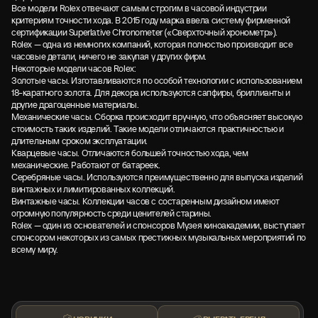
Все модели Rolex отвечают самым строгим в часовой индустрии
критериям точности хода. В 2015 году марка ввела систему фирменной
сертификации Superlative Chronometer («Сверхточный хронометр»).
Rolex — одна из немногих компаний, которая полностью производит все
часовые детали, ничего не закупая у других фирм.
Некоторые модели часов Rolex:
Золотые часы. Изготавливаются по особой технологии с использованием
18-каратного золота. Для декора используются сапфиры, бриллианты и
другие драгоценные материалы.
Механические часы. Сборка происходит вручную, что объясняет высокую
стоимость таких изделий. Такие модели отличаются практичностью и
длительным сроком эксплуатации.
Кварцевые часы. Отличаются большей точностью хода, чем
механические. Работают от батареек.
Серебряные часы. Используются преимущественно для выпуска изделий
винтажных и лимитированных коллекций.
Винтажные часы. Коллекции часов с состаренным дизайном имеют
огромную популярность среди ценителей старины.
Rolex — один из основателей и спонсоров Музея киноакадемии, выступает
спонсором некоторых из самых престижных музыкальных мероприятий по
всему миру.