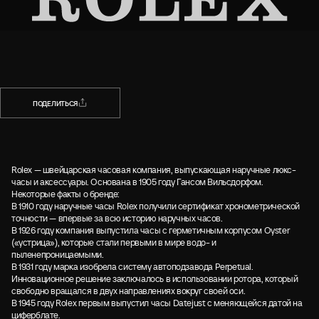
НАЗАД
ПОДЕЛИТЬСЯ
ПОДЕЛИТЬСЯ
Rolex — швейцарская часовая компания, выпускающая наручные люкс-
часы и аксессуары. Основана в 1905 году Гансом Вильсдорфом.
Некоторые факты о бренде:
В 1910 году наручные часы Rolex получили сертификат хронометрической
точности — впервые за всю историю наручных часов.
В 1926 году компания выпустила часы с герметичным корпусом Oyster
(«устрица»), которые стали первыми в мире водо- и
пыленепроницаемыми.
В 1931 году марка изобрела систему автоподзавода Perpetual.
Инновационное решение заключалось в использовании ротора, который
свободно вращался в двух направлениях вокруг своей оси.
В 1945 году Rolex первым выпустил часы Datejust с меняющейся датой на
циферблате.