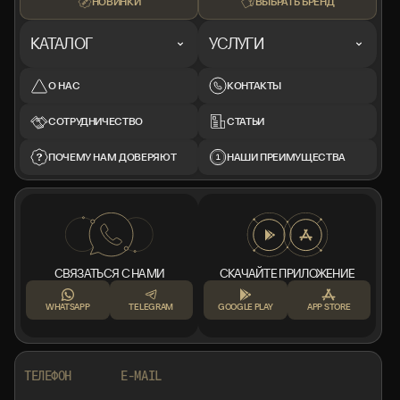
НОВИНКИ
ВЫБРАТЬ БРЕНД
КАТАЛОГ
УСЛУГИ
О НАС
КОНТАКТЫ
СОТРУДНИЧЕСТВО
СТАТЬИ
ПОЧЕМУ НАМ ДОВЕРЯЮТ
НАШИ ПРЕИМУЩЕСТВА
СВЯЗАТЬСЯ С НАМИ
СКАЧАЙТЕ ПРИЛОЖЕНИЕ
WHATSAPP
TELEGRAM
GOOGLE PLAY
APP STORE
+7 999 553 87 27
INFO@ROTORMINE.RU
ТЕЛЕФОН
E-MAIL