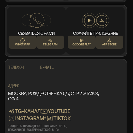
СВЯЗАТЬСЯ С НАМИ
СКАЧАЙТЕ ПРИЛОЖЕНИЕ
WHATSAPP
TELEGRAM
GOOGLE PLAY
APP STORE
+7 999 553 87 27
INFO@ROTORMINE.RU
ТЕЛЕФОН
E-MAIL
+7 999 553 87 27
INFO@ROTORMINE.RU
АДРЕС
МОСКВА, РОЖДЕСТВЕНКА 5/7, СТР 2 ЭТАЖ 3,
ОФ 4
TG-КАНАЛ
YOUTUBE
INSTAGRAM*
TIKTOK
*СОЦСЕТЬ ПРИНАДЛЕЖИТ КОМПАНИИ META,
ПРИЗНАННОЙ ЭКСТРЕМИСТСКОЙ В РФ