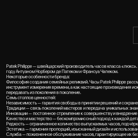
Patek Philippe — швейцарский производитель часов класса «люкс».
году Антуаном Норбером де Патеком и Франсуа Чапеком.
Некоторые особенности бренда:
Философия создания семейных реликвий. Часы Patek Philippe расс
инструмент измерения времени, а как настоящие произведения ис
передавать из поколения в поколение.
Семь столпов ценностей:
Независимость — гарантия свободы в принятии решений и сохране
Традиции — связь поколений мастеров и передача уникальных знани
Инновации — постоянное стремление к совершенству и внедрение 
Качество и мастерство — бескомпромиссный подход к каждой детал
Редкость — ограниченное количество выпускаемых часов, подчёр
Эстетика — гармония пропорций, изысканный дизайн и использова
Служба — пожизненное обслуживание часов, гарантирующее их бе