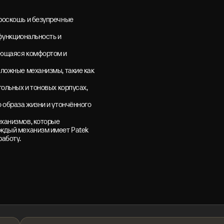
роскошь и безупречные
 функциональность и
ающаяся комфортом и
сложные механизмы, такие как
ольных и тоновых корпусах,
 образа жизни и утончённого
еханизмов, которые
аждый механизм имеет Patek
работу.