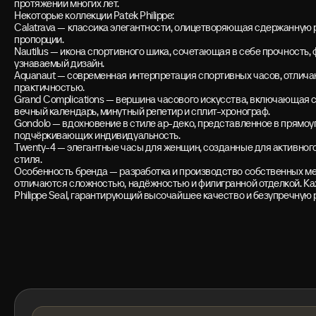
протяжении многих лет.
Некоторые коллекции Patek Philippe:
Calatrava — классика элегантности, олицетворяющая сдержанную 
пропорции.
Nautilus — икона спортивного шика, сочетающая в себе прочность,
узнаваемый дизайн.
Aquanaut — современная интерпретация спортивных часов, отлич
практичностью.
Grand Complications — вершина часового искусства, включающая 
вечный календарь, минутный репетир и сплит-хронограф.
Gondolo — вдохновение в стиле ар-деко, представленное в прямоуг
подчёркивающих индивидуальность.
Twenty-4 — элегантные часы для женщин, созданные для активного
стиля.
Особенность бренда — разработка и производство собственных м
отличаются сложностью, надёжностью и филигранной отделкой. К
Philippe Seal, гарантирующий высочайшее качество и безупречную 