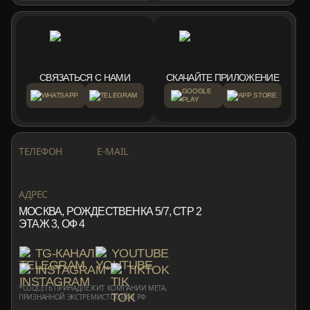
СВЯЗАТЬСЯ С НАМИ
СКАЧАЙТЕ ПРИЛОЖЕНИЕ
GOOGLE
WHATSAPP
TELEGRAM
APP STORE
PLAY
+7 999 553 87 27
INFO@ROTORMINE.RU
ТЕЛЕФОН
E-MAIL
+7 999 553 87 27
INFO@ROTORMINE.RU
АДРЕС
МОСКВА, РОЖДЕСТВЕНКА 5/7, СТР 2
ЭТАЖ 3, ОФ 4
TG-КАНАЛ
YOUTUBE
INSTAGRAM*
TIKTOK
*СОЦСЕТЬ ПРИНАДЛЕЖИТ КОМПАНИИ META,
ПРИЗНАННОЙ ЭКСТРЕМИСТСКОЙ В РФ