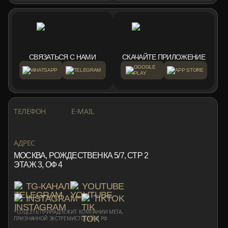
СВЯЗАТЬСЯ С НАМИ
СКАЧАЙТЕ ПРИЛОЖЕНИЕ
GOOGLE
WHATSAPP
TELEGRAM
APP STORE
PLAY
+7 999 553 87 27
INFO@ROTORMINE.RU
ТЕЛЕФОН
E-MAIL
+7 999 553 87 27
INFO@ROTORMINE.RU
АДРЕС
МОСКВА, РОЖДЕСТВЕНКА 5/7, СТР 2
ЭТАЖ 3, ОФ 4
TG-КАНАЛ
YOUTUBE
INSTAGRAM*
TIKTOK
*СОЦСЕТЬ ПРИНАДЛЕЖИТ КОМПАНИИ META,
ПРИЗНАННОЙ ЭКСТРЕМИСТСКОЙ В РФ