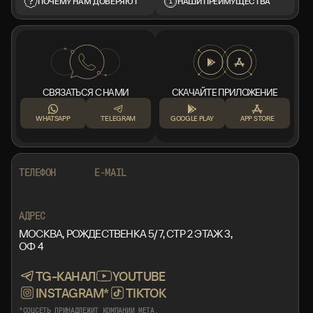
ПОЧЕМУ НАМ ДОВЕРЯЮТ
НАШИ ПРЕИМУЩЕСТВА
СВЯЗАТЬСЯ С НАМИ
СКАЧАЙТЕ ПРИЛОЖЕНИЕ
WHATSAPP
TELEGRAM
GOOGLE PLAY
APP STORE
+7 999 553 87 27
INFO@ROTORMINE.RU
ТЕЛЕФОН
E-MAIL
+7 999 553 87 27
INFO@ROTORMINE.RU
АДРЕС
МОСКВА, РОЖДЕСТВЕНКА 5/7, СТР 2 ЭТАЖ 3,
ОФ 4
TG-КАНАЛ
YOUTUBE
INSTAGRAM*
TIKTOK
*СОЦСЕТЬ ПРИНАДЛЕЖИТ КОМПАНИИ META,