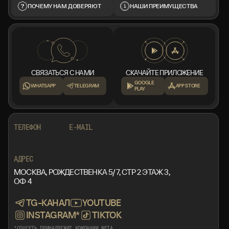
ПОЧЕМУ НАМ ДОВЕРЯЮТ
НАШИ ПРЕИМУЩЕСТВА
СВЯЗАТЬСЯ С НАМИ
СКАЧАЙТЕ ПРИЛОЖЕНИЕ
GOOGLE
WHATSAPP
TELEGRAM
APP STORE
PLAY
+7 999 553 87 27
INFO@ROTORMINE.RU
ТЕЛЕФОН
E-MAIL
+7 999 553 87 27
INFO@ROTORMINE.RU
АДРЕС
МОСКВА, РОЖДЕСТВЕНКА 5/7, СТР 2 ЭТАЖ 3,
ОФ 4
TG-КАНАЛ
YOUTUBE
INSTAGRAM*
TIKTOK
*СОЦСЕТЬ ПРИНАДЛЕЖИТ КОМПАНИИ META,