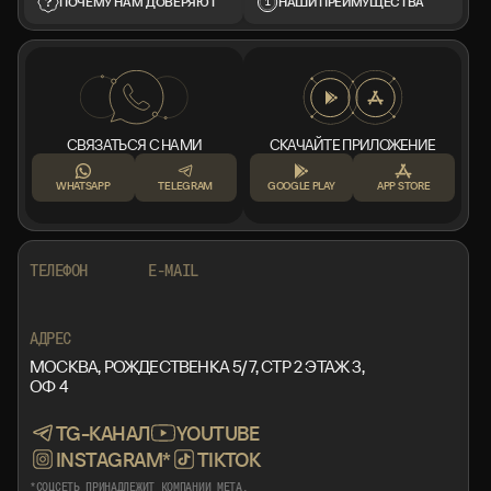
ПОЧЕМУ НАМ ДОВЕРЯЮТ
НАШИ ПРЕИМУЩЕСТВА
СВЯЗАТЬСЯ С НАМИ
СКАЧАЙТЕ ПРИЛОЖЕНИЕ
WHATSAPP
TELEGRAM
GOOGLE PLAY
APP STORE
+7 999 553 87 27
INFO@ROTORMINE.RU
ТЕЛЕФОН
E-MAIL
+7 999 553 87 27
INFO@ROTORMINE.RU
АДРЕС
МОСКВА, РОЖДЕСТВЕНКА 5/7, СТР 2 ЭТАЖ 3,
ОФ 4
TG-КАНАЛ
YOUTUBE
INSTAGRAM*
TIKTOK
*СОЦСЕТЬ ПРИНАДЛЕЖИТ КОМПАНИИ META,