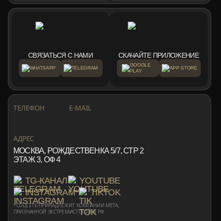
СВЯЗАТЬСЯ С НАМИ
СКАЧАЙТЕ ПРИЛОЖЕНИЕ
GOOGLE
WHATSAPP
TELEGRAM
APP STORE
PLAY
+7 999 553 87 27
INFO@ROTORMINE.RU
ТЕЛЕФОН
E-MAIL
+7 999 553 87 27
INFO@ROTORMINE.RU
АДРЕС
МОСКВА, РОЖДЕСТВЕНКА 5/7, СТР 2
ЭТАЖ 3, ОФ 4
TG-КАНАЛ
YOUTUBE
INSTAGRAM*
TIKTOK
*СОЦСЕТЬ ПРИНАДЛЕЖИТ КОМПАНИИ META,
ПРИЗНАННОЙ ЭКСТРЕМИСТСКОЙ В РФ