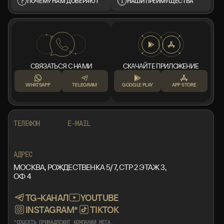
ПОЧЕМУ НАМ ДОВЕРЯЮТ
НАШИ ПРЕИМУЩЕСТВА
СВЯЗАТЬСЯ С НАМИ
СКАЧАЙТЕ ПРИЛОЖЕНИЕ
WHATSAPP
TELEGRAM
GOOGLE PLAY
APP STORE
+7 999 553 87 27
INFO@ROTORMINE.RU
ТЕЛЕФОН
E-MAIL
+7 999 553 87 27
INFO@ROTORMINE.RU
АДРЕС
МОСКВА, РОЖДЕСТВЕНКА 5/7, СТР 2 ЭТАЖ 3,
ОФ 4
TG-КАНАЛ
YOUTUBE
INSTAGRAM*
TIKTOK
*СОЦСЕТЬ ПРИНАДЛЕЖИТ КОМПАНИИ META,