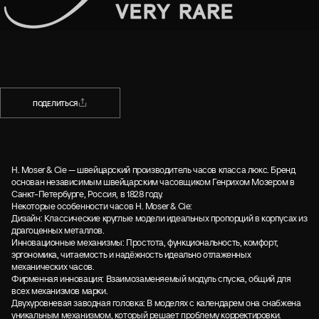
НАЗАД
ПОДЕЛИТЬСЯ
ПОДЕЛИТЬСЯ
H. Moser & Cie — швейцарский производитель часов класса люкс. Бренд
основан независимым швейцарским часовщиком Генрихом Мозером в
Санкт-Петербурге, Россия, в 1828 году.
Некоторые особенности часов H. Moser & Cie:
Дизайн: Классические круглые модели идеальных пропорций в корпусах из
драгоценных металлов.
Инновационные механизмы: Простота, функциональность, комфорт,
эргономика, читаемость и надёжность идеально отлаженных
механических часов.
Фирменная инновация: Взаимозаменяемый модуль спуска, общий для
всех механизмов марки.
Двухуровневая заводная головка: В моделях с календарем она снабжена
уникальным механизмом, который решает проблему корректировки.