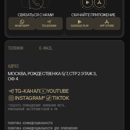
СВЯЗАТЬСЯ С НАМИ
СКАЧАЙТЕ ПРИЛОЖЕНИЕ
WHATSAPP
TELEGRAM
GOOGLE PLAY
APP STORE
+7 999 553 87 27
INFO@ROTORMINE.RU
ТЕЛЕФОН
E-MAIL
+7 999 553 87 27
INFO@ROTORMINE.RU
АДРЕС
МОСКВА, РОЖДЕСТВЕНКА 5/7, СТР 2 ЭТАЖ 3,
ОФ 4
TG-КАНАЛ
YOUTUBE
INSTAGRAM*
TIKTOK
*СОЦСЕТЬ ПРИНАДЛЕЖИТ КОМПАНИИ META,
ПРИЗНАННОЙ ЭКСТРЕМИСТСКОЙ В РФ
ПОЛИТИКА КОНФИДЕНЦИАЛЬНОСТИ
ПОЛИТИКА КОНФИДЕНЦИАЛЬНОСТИ ДЛЯ ПРИЛОЖЕНИЯ