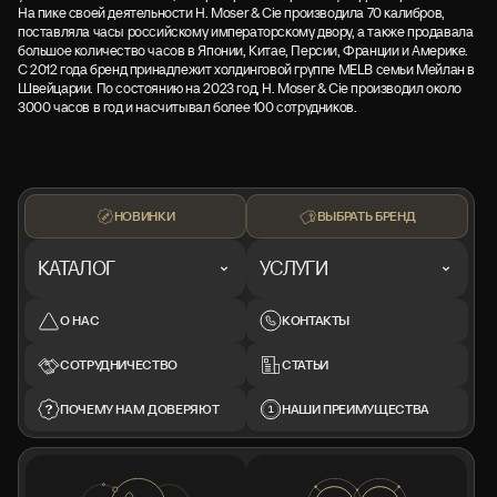
На пике своей деятельности H. Moser & Cie производила 70 калибров,
поставляла часы российскому императорскому двору, а также продавала
большое количество часов в Японии, Китае, Персии, Франции и Америке.
С 2012 года бренд принадлежит холдинговой группе MELB семьи Мейлан в
Швейцарии. По состоянию на 2023 год, H. Moser & Cie производил около
3000 часов в год и насчитывал более 100 сотрудников.
НОВИНКИ
ВЫБРАТЬ БРЕНД
КАТАЛОГ
УСЛУГИ
О НАС
КОНТАКТЫ
СОТРУДНИЧЕСТВО
СТАТЬИ
ПОЧЕМУ НАМ ДОВЕРЯЮТ
НАШИ ПРЕИМУЩЕСТВА