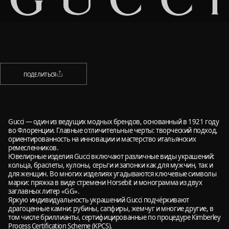
НАЗАД
ПОДЕЛИТЬСЯ
ПОДЕЛИТЬСЯ
Gucci — один из ведущих модных брендов, основанный в 1921 году
во Флоренции. Главные отличительные черты: творческий подход,
ориентированность на инновации и мастерство итальянских
ремесленников.
Ювелирные изделия Gucci включают различные виды украшений:
кольца, браслеты, кулоны, серьги и запонки как для мужчин, так и
для женщин. Во многих изделиях угадываются ключевые символы
марки: пряжка в виде стремени Horsebit и монограмма из двух
заглавных литер «GG».
Яркую индивидуальность украшений Gucci подчёркивают
драгоценные камни: рубины, сапфиры, жемчуг и многие другие, в
том числе бриллианты, сертифицированные по процедуре Kimberley
Process Certification Scheme (KPCS).