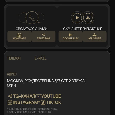
СВЯЗАТЬСЯ С НАМИ
СКАЧАЙТЕ ПРИЛОЖЕНИЕ
WHATSAPP
TELEGRAM
GOOGLE PLAY
APP STORE
+7 999 553 87 27
INFO@ROTORMINE.RU
ТЕЛЕФОН
E-MAIL
+7 999 553 87 27
INFO@ROTORMINE.RU
АДРЕС
МОСКВА, РОЖДЕСТВЕНКА 5/7, СТР 2 ЭТАЖ 3,
ОФ 4
TG-КАНАЛ
YOUTUBE
INSTAGRAM*
TIKTOK
*СОЦСЕТЬ ПРИНАДЛЕЖИТ КОМПАНИИ META,
ПРИЗНАННОЙ ЭКСТРЕМИСТСКОЙ В РФ