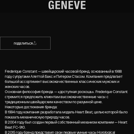
НАЗАД
ПОДЕЛИТЬСЯ
ПОДЕЛИТЬСЯ
Frederique Constant — швейцарский часовой бренд, основанный в 1988
году супругами Алеттой Бакс и Питером Стасом. Компания предлагает
большой ассортимент высококачественных классических мужских и
женских часов.
Основная философия бренда — «доступная роскошь». Frederique Constant
стремится предложить клиентам высококачественные часы с
традиционным швейцарским качеством по разумной цене.
Некоторые достижения бренда:
В 1994 году компания разработала модель Heart Beat, целью которой было
показать механическую природу часов.
В 2004 году был создан первый собственный механизм компании — Heart
Beat FC-910.
В 2015 году бренд представил свои первые умные часы Horological