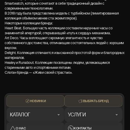
Smartwatch, которые сочетают в себе традиционный дизайн с
современными технологиями.
В 2018 году была представлена модель с турбийоном (лимитированная
коллекция объёмом менее ста экземпляров).
Некоторые коллекции бренда:
Heart Beat. Большую часть коллекции составили наручные часы со
знаменитой апертурой, открывающей «путь к сердцу» механизма.
Art Deco. Часы воплощают скромную элегантность и чувство
собственного достоинства, отличающее состоятельных людей с хорошим
вкусом.
Delight. Коллекция отличается изысканной простотой форм и благородных
материалов.
Healey и Runabout. Коллекции посвящены людям, увлекающимся
старинными авто и спортивными яхтами.
Слоган бренда — «Живи своей страстью».
НОВИНКИ
ВЫБРАТЬ БРЕНД
КАТАЛОГ
УСЛУГИ
О НАС
КОНТАКТЫ