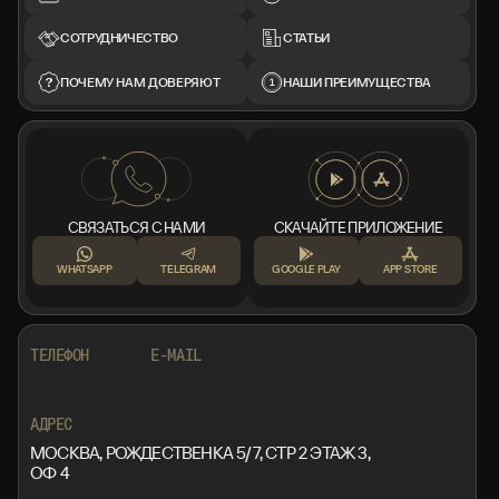
СОТРУДНИЧЕСТВО
СТАТЬИ
ПОЧЕМУ НАМ ДОВЕРЯЮТ
НАШИ ПРЕИМУЩЕСТВА
СВЯЗАТЬСЯ С НАМИ
СКАЧАЙТЕ ПРИЛОЖЕНИЕ
WHATSAPP
TELEGRAM
GOOGLE PLAY
APP STORE
+7 999 553 87 27
INFO@ROTORMINE.RU
ТЕЛЕФОН
E-MAIL
+7 999 553 87 27
INFO@ROTORMINE.RU
АДРЕС
МОСКВА, РОЖДЕСТВЕНКА 5/7, СТР 2 ЭТАЖ 3,
ОФ 4