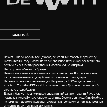
НАЗАД
ПОДЕЛИТЬСЯ
ПОДЕЛИТЬСЯ
DeWitt — швейцарский бренд часов, основанный графом Жеромом де
Виттом в 2003 году. Название марки связано с именем основателя и его
семьёй, в частности с родством с Наполеоном Бонапартом.
Некоторые особенности бренда:
Независимость и самодостаточность производства. Высококлассные
часовые механизмы и циферблаты изготавливаются вручную.
Патенты и технические инновации. Например, в 2005 году механизм
Academia Tourbillon Différentiel получил патент и Гран-при на ежегодной
выставке в Швейцарии.
Дизайн. Корпус часов украшает специальный запатентованный рисунок
под названием «Императорские колонны». Безель, венчающий циферблат,
напоминает шестерёнку, а сами циферблаты декорируют перламутровыми
инкрустациями и узорами «гильоше».