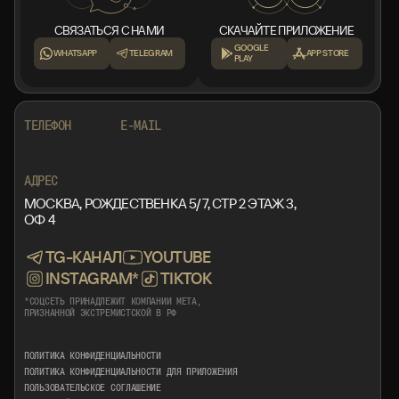
СВЯЗАТЬСЯ С НАМИ
СКАЧАЙТЕ ПРИЛОЖЕНИЕ
GOOGLE
WHATSAPP
TELEGRAM
APP STORE
PLAY
+7 999 553 87 27
INFO@ROTORMINE.RU
ТЕЛЕФОН
E-MAIL
+7 999 553 87 27
INFO@ROTORMINE.RU
АДРЕС
МОСКВА, РОЖДЕСТВЕНКА 5/7, СТР 2 ЭТАЖ 3,
ОФ 4
TG-КАНАЛ
YOUTUBE
INSTAGRAM*
TIKTOK
*СОЦСЕТЬ ПРИНАДЛЕЖИТ КОМПАНИИ META,
ПРИЗНАННОЙ ЭКСТРЕМИСТСКОЙ В РФ
ПОЛИТИКА КОНФИДЕНЦИАЛЬНОСТИ
ПОЛИТИКА КОНФИДЕНЦИАЛЬНОСТИ ДЛЯ ПРИЛОЖЕНИЯ
ПОЛЬЗОВАТЕЛЬСКОЕ СОГЛАШЕНИЕ