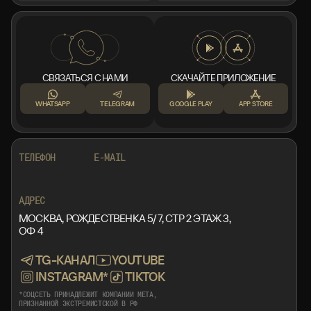
СВЯЗАТЬСЯ С НАМИ
СКАЧАЙТЕ ПРИЛОЖЕНИЕ
WHATSAPP
TELEGRAM
GOOGLE PLAY
APP STORE
+7 999 553 87 27
INFO@ROTORMINE.RU
ТЕЛЕФОН
E-MAIL
+7 999 553 87 27
INFO@ROTORMINE.RU
АДРЕС
МОСКВА, РОЖДЕСТВЕНКА 5/7, СТР 2 ЭТАЖ 3,
ОФ 4
TG-КАНАЛ
YOUTUBE
INSTAGRAM*
TIKTOK
*СОЦСЕТЬ ПРИНАДЛЕЖИТ КОМПАНИИ META,
ПРИЗНАННОЙ ЭКСТРЕМИСТСКОЙ В РФ