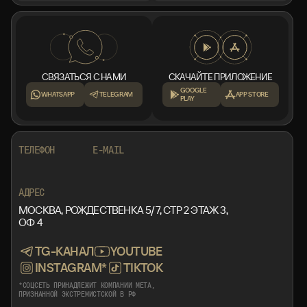
СВЯЗАТЬСЯ С НАМИ
СКАЧАЙТЕ ПРИЛОЖЕНИЕ
GOOGLE
WHATSAPP
TELEGRAM
APP STORE
PLAY
+7 999 553 87 27
INFO@ROTORMINE.RU
ТЕЛЕФОН
E-MAIL
+7 999 553 87 27
INFO@ROTORMINE.RU
АДРЕС
МОСКВА, РОЖДЕСТВЕНКА 5/7, СТР 2 ЭТАЖ 3,
ОФ 4
TG-КАНАЛ
YOUTUBE
INSTAGRAM*
TIKTOK
*СОЦСЕТЬ ПРИНАДЛЕЖИТ КОМПАНИИ META,
ПРИЗНАННОЙ ЭКСТРЕМИСТСКОЙ В РФ