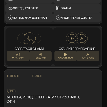
СОТРУДНИЧЕСТВО
СТАТЬИ
ПОЧЕМУ НАМ ДОВЕРЯЮТ
НАШИ ПРЕИМУЩЕСТВА
СВЯЗАТЬСЯ С НАМИ
СКАЧАЙТЕ ПРИЛОЖЕНИЕ
WHATSAPP
TELEGRAM
GOOGLE PLAY
APP STORE
+7 999 553 87 27
INFO@ROTORMINE.RU
ТЕЛЕФОН
E-MAIL
+7 999 553 87 27
INFO@ROTORMINE.RU
АДРЕС
МОСКВА, РОЖДЕСТВЕНКА 5/7, СТР 2 ЭТАЖ 3,
ОФ 4