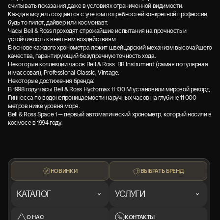
считывать показания даже в условиях ограниченной видимости.
Каждая модель создаётся с учётом потребностей конкретной профессии,
будь то пилот, дайвер или космонавт.
Часы Bell & Ross проходят строжайшие испытания на прочность и
устойчивость к внешним воздействиям.
В основе каждого хронометра лежит швейцарский механизм высочайшего
качества, гарантирующий безупречную точность хода.
Некоторые коллекции часов Bell & Ross: BR Instrument (самая популярная
и массовая), Professional Classic, Vintage.
Некоторые достижения бренда:
В 1998 году часы Bell & Ross Hydromax 11 100 M установили мировой рекорд
Гиннесса по водонепроницаемости наручных часов на глубине 11 000
метров ниже уровня моря.
Bell & Ross Space 1 — первый автоматический хронометр, который носили в
космосе в 1994 году.
НОВИНКИ
ВЫБРАТЬ БРЕНД
КАТАЛОГ
УСЛУГИ
О НАС
КОНТАКТЫ