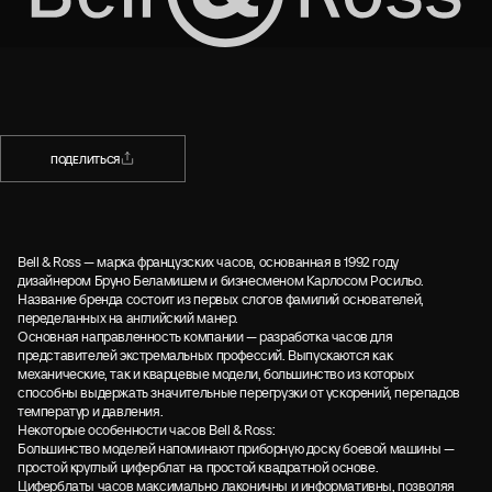
НАЗАД
ПОДЕЛИТЬСЯ
ПОДЕЛИТЬСЯ
Bell & Ross — марка французских часов, основанная в 1992 году
дизайнером Бруно Беламишем и бизнесменом Карлосом Росильо.
Название бренда состоит из первых слогов фамилий основателей,
переделанных на английский манер.
Основная направленность компании — разработка часов для
представителей экстремальных профессий. Выпускаются как
механические, так и кварцевые модели, большинство из которых
способны выдержать значительные перегрузки от ускорений, перепадов
температур и давления.
Некоторые особенности часов Bell & Ross:
Большинство моделей напоминают приборную доску боевой машины —
простой круглый циферблат на простой квадратной основе.
Циферблаты часов максимально лаконичны и информативны, позволяя