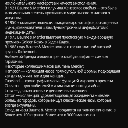
исключительного мастерства и качества исполнения.
В 1921 Baume & Mercier получила Женевское клеймо — это была
максимальная степень признания в мире высокого часового
искусства.
В 1950-х компания выпустила модели хронографов, оснащённых
функциями указателя фазы Луны и тройным циферблатом с
индикацией даты.
В 1973 Baume & Mercier выиграл престижную международную
премию «Golden Rose» в Баден-Баден.
В 1988 году Baume & Mercier вошла в состав элитной часовой
группы Richemont.
Эмблемой бренда является греческая буква «фи» — символ
гармонии.
Некоторые коллекции часов Baume & Mercier:
Hampton — коллекция часов прямоугольной формы, подходящая
как для мужчин, так и для женщин.
Capeland — хронографы и часы с функцией мирового времени.
Classima — для любителей минималистичного дизайна.
Linea — для элегантных и динамичных женщин.
Clifton — коллекция, удовлетворяющая ожиданиям жителей
больших городов, которые ищут классические часы, которые
всегда актуальны.
Сегодня часы Baume & Mercier продаются на пяти континентах, в
более чем 100 странах, более чем в 3000 магазинов.