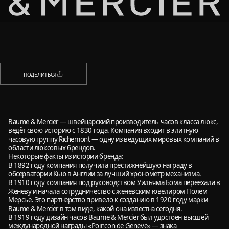
НАЗАД
ПОДЕЛИТЬСЯ
ПОДЕЛИТЬСЯ
Baume & Mercier — швейцарский производитель часов класса люкс,
ведёт свою историю с 1830 года. Компания входит в элитную
часовую группу Richemont — одну из ведущих мировых компаний в
области люксовых брендов.
Некоторые факты из истории бренда:
В 1892 году компания получила престижнейшую награду в
обсерватории Кью в Англии за лучший хронометр механизма.
В 1910 году компания под руководством Уильяма Бома переехала в
Женеву и начала сотрудничество с женевским ювелиром Полем
Мерсье. Это партнёрство привело к созданию в 1920 году марки
Baume & Mercier в том виде, какой она известна сегодня.
В 1919 году дизайн часов Baume & Mercier был удостоен высшей
международной награды «Poincon de Geneve» — знака