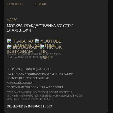
+7 999 553 87 27
INFO@ROTORMINE.RU
ТЕЛЕФОН
E-MAIL
+7 999 553 87 27
INFO@ROTORMINE.RU
АДРЕС
МОСКВА, РОЖДЕСТВЕНКА 5/7, СТР 2
ЭТАЖ 3, ОФ 4
TG-КАНАЛ
YOUTUBE
INSTAGRAM*
TIKTOK
*СОЦСЕТЬ ПРИНАДЛЕЖИТ КОМПАНИИ META,
ПРИЗНАННОЙ ЭКСТРЕМИСТСКОЙ В РФ
ПОЛИТИКА КОНФИДЕНЦИАЛЬНОСТИ
ПОЛИТИКА КОНФИДЕНЦИАЛЬНОСТИ ДЛЯ ПРИЛОЖЕНИЯ
ПОЛЬЗОВАТЕЛЬСКОЕ СОГЛАШЕНИЕ
АГЕНТСКИЙ ДОГОВОР
ПОЛИТИКА ИСПОЛЬЗОВАНИЯ ФАЙЛОВ COOKIE
ЭТОТ САЙТ ЗАЩИЩЁН СИСТЕМОЙ GOOGLE RECAPTCHA,
И К НЕМУ ПРИМЕНЯЮТСЯ
ПОЛИТИКА КОНФИДЕНЦИАЛЬНОСТИ
И
УСЛОВИЯ ИСПОЛЬЗОВАНИЯ
GOOGLE.
DEVELOPED BY INFERNO STUDIO