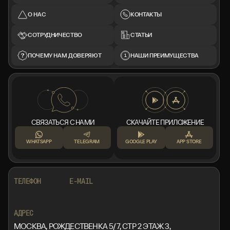
О НАС
КОНТАКТЫ
СОТРУДНИЧЕСТВО
СТАТЬИ
ПОЧЕМУ НАМ ДОВЕРЯЮТ
НАШИ ПРЕИМУЩЕСТВА
СВЯЗАТЬСЯ С НАМИ
СКАЧАЙТЕ ПРИЛОЖЕНИЕ
WHATSAPP
TELEGRAM
GOOGLE PLAY
APP STORE
+7 999 553 87 27
INFO@ROTORMINE.RU
ТЕЛЕФОН
E-MAIL
+7 999 553 87 27
INFO@ROTORMINE.RU
АДРЕС
МОСКВА, РОЖДЕСТВЕНКА 5/7, СТР 2 ЭТАЖ 3,