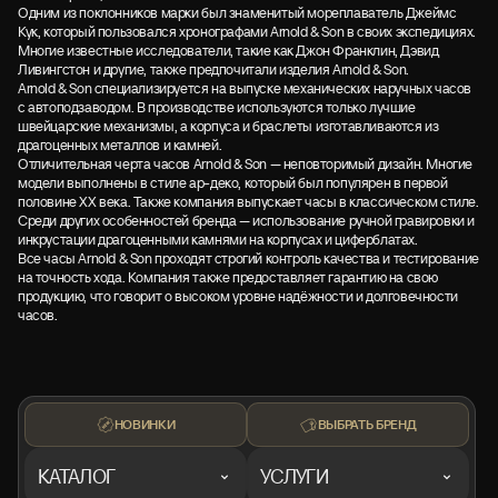
Одним из поклонников марки был знаменитый мореплаватель Джеймс
Кук, который пользовался хронографами Arnold & Son в своих экспедициях.
Многие известные исследователи, такие как Джон Франклин, Дэвид
Ливингстон и другие, также предпочитали изделия Arnold & Son.
Arnold & Son специализируется на выпуске механических наручных часов
с автоподзаводом. В производстве используются только лучшие
швейцарские механизмы, а корпуса и браслеты изготавливаются из
драгоценных металлов и камней.
Отличительная черта часов Arnold & Son — неповторимый дизайн. Многие
модели выполнены в стиле ар-деко, который был популярен в первой
половине XX века. Также компания выпускает часы в классическом стиле.
Среди других особенностей бренда — использование ручной гравировки и
инкрустации драгоценными камнями на корпусах и циферблатах.
Все часы Arnold & Son проходят строгий контроль качества и тестирование
на точность хода. Компания также предоставляет гарантию на свою
продукцию, что говорит о высоком уровне надёжности и долговечности
часов.
НОВИНКИ
ВЫБРАТЬ БРЕНД
КАТАЛОГ
УСЛУГИ