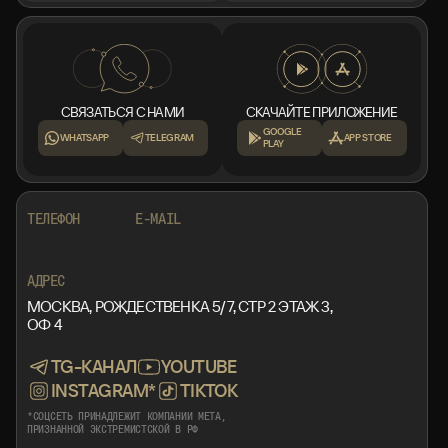
СВЯЗАТЬСЯ С НАМИ
СКАЧАЙТЕ ПРИЛОЖЕНИЕ
GOOGLE
WHATSAPP
TELEGRAM
APP STORE
PLAY
+7 999 553 87 27
INFO@ROTORMINE.RU
ТЕЛЕФОН
E-MAIL
+7 999 553 87 27
INFO@ROTORMINE.RU
АДРЕС
МОСКВА, РОЖДЕСТВЕНКА 5/7, СТР 2 ЭТАЖ 3,
ОФ 4
TG-КАНАЛ
YOUTUBE
INSTAGRAM*
TIKTOK
*СОЦСЕТЬ ПРИНАДЛЕЖИТ КОМПАНИИ META,
ПРИЗНАННОЙ ЭКСТРЕМИСТСКОЙ В РФ