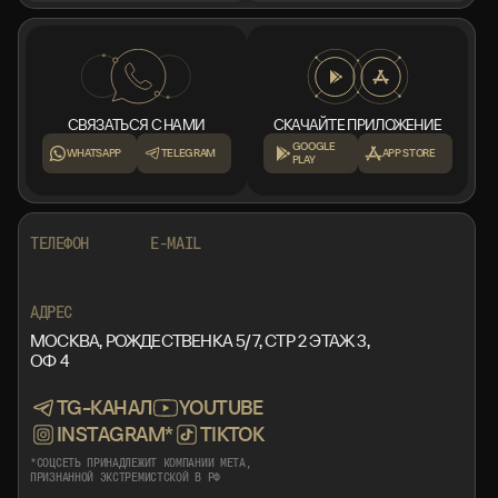
СВЯЗАТЬСЯ С НАМИ
СКАЧАЙТЕ ПРИЛОЖЕНИЕ
GOOGLE
WHATSAPP
TELEGRAM
APP STORE
PLAY
+7 999 553 87 27
INFO@ROTORMINE.RU
ТЕЛЕФОН
E-MAIL
+7 999 553 87 27
INFO@ROTORMINE.RU
АДРЕС
МОСКВА, РОЖДЕСТВЕНКА 5/7, СТР 2 ЭТАЖ 3,
ОФ 4
TG-КАНАЛ
YOUTUBE
INSTAGRAM*
TIKTOK
*СОЦСЕТЬ ПРИНАДЛЕЖИТ КОМПАНИИ META,
ПРИЗНАННОЙ ЭКСТРЕМИСТСКОЙ В РФ