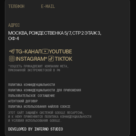
+7 999 553 87 27
INFO@ROTORMINE.RU
ТЕЛЕФОН
E-MAIL
+7 999 553 87 27
INFO@ROTORMINE.RU
АДРЕС
МОСКВА, РОЖДЕСТВЕНКА 5/7, СТР 2 ЭТАЖ 3,
ОФ 4
TG-КАНАЛ
YOUTUBE
INSTAGRAM*
TIKTOK
*СОЦСЕТЬ ПРИНАДЛЕЖИТ КОМПАНИИ META,
ПРИЗНАННОЙ ЭКСТРЕМИСТСКОЙ В РФ
ПОЛИТИКА КОНФИДЕНЦИАЛЬНОСТИ
ПОЛИТИКА КОНФИДЕНЦИАЛЬНОСТИ ДЛЯ ПРИЛОЖЕНИЯ
ПОЛЬЗОВАТЕЛЬСКОЕ СОГЛАШЕНИЕ
АГЕНТСКИЙ ДОГОВОР
ПОЛИТИКА ИСПОЛЬЗОВАНИЯ ФАЙЛОВ COOKIE
ЭТОТ САЙТ ЗАЩИЩЁН СИСТЕМОЙ GOOGLE RECAPTCHA,
И К НЕМУ ПРИМЕНЯЮТСЯ
ПОЛИТИКА КОНФИДЕНЦИАЛЬНОСТИ
И
УСЛОВИЯ ИСПОЛЬЗОВАНИЯ
GOOGLE.
DEVELOPED BY INFERNO STUDIO