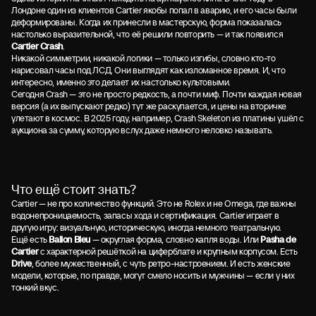
Лондоне один из клиентов Cartier якобы попал в аварию, и его часы были
деформированы. Когда их принесли в мастерскую, форма показалась
настолько выразительной, что её решили повторить — и так появился
Cartier Crash
.
Никакой симметрии, никакой логики — только изгибы, словно кто-то
нарисовал часы под ЛСД. Они выглядят как изломанное время. И, что
интересно, именно это делает их настолько культовыми.
Сегодня Crash — это не просто редкость, а почти миф. Почти каждая новая
версия (а их выпускают редко) тут же раскупается, и цены на вторичке
улетают в космос. В 2025 году, например, Crash Skeleton из платины ушёл с
аукциона за сумму, которую вслух даже немного неловко называть.
Что ещё стоит знать?
Cartier — не про количество функций. Это не Rolex и не Omega, где важны
водонепроницаемость, запасы хода и сертификация. Cartier играет в
другую игру: визуальную, историческую, иногда немного театральную.
Ещё есть
Ballon Bleu
— округлая форма, словно капля воды. Или
Pasha de
Cartier
с характерной решёткой на циферблате и крупным корпусом. Есть
Drive
, более мужественный, с чуть ретро-настроением. И есть женские
модели, которые, по правде, могут смело носить и мужчины — если у них
тонкий вкус.