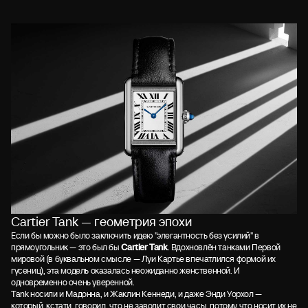
Cartier Tank — геометрия эпохи
Если бы можно было заключить идею "элегантность без усилий" в
прямоугольник — это был бы
Cartier Tank
. Вдохновлён танками Первой
мировой (в буквальном смысле — Луи Картье впечатлился формой их
гусениц), эта модель оказалась неожиданно женственной. И
одновременно очень уверенной.
Tank носили и Мадонна, и Жаклин Кеннеди, и даже Энди Уорхол —
который, кстати, говорил, что не заводит свои часы, потому что носит их не