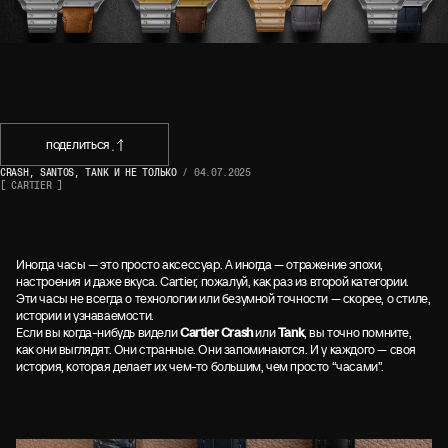
НАЗАД
ПОДЕЛИТЬСЯ
CRASH, SANTOS, TANK И НЕ ТОЛЬКО
/
04.07.2025
[ CARTIER ]
ПОДЕЛИТЬСЯ
Иногда часы — это просто аксессуар. А иногда — отражение эпохи,
настроения и даже вкуса. Cartier, пожалуй, как раз из второй категории.
Эти часы не всегда о технологии или безумной точности — скорее, о стиле,
истории и узнаваемости.
Если вы когда-нибудь видели
Cartier Crash
или
Tank
, вы точно помните,
как они выглядят. Они странные. Они запоминаются. И у каждого — своя
история, которая делает их чем-то большим, чем просто “часами”.