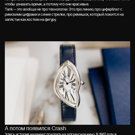
чтобы узнавать время, а потому что они красивые.
Tank — это вообще не про технологии. Это про линию, про циферблат с
римскими цифрами и синие стрелки, про ремешок, который ложится на
запястье как костюм на фигуру.
А потом появился Crash
Здесь история начинает походить на артхаусное кино. В 1967 году в