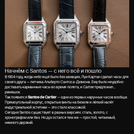
Начнём с Santos — с него всё и пошло
В 1904 году, когда небо ещё было без авиации, Луи Картье сделал часы для
своего друга — летчика Альберто Сантоса-Дюмона. Ему было неудобно
доставать карманные часы во время полета, и Cartier предложил...
ремешок.
Так появился
Santos de Cartier
— одни из первых наручных часов вообще.
Прямоугольный корпус, открытые винты на безеле и лёгкий налёт
индустриальной эстетики — это стало классикой.
Сегодня Santos существует в разных версиях: сталь, золото, с
хронографом или без. Но дух остался тем же — простой, читаемый,
немного дерзкий.