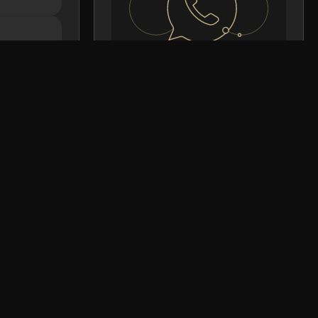
СВЯЗАТЬСЯ С
НАМИ
По вопросам покупки,
продажи или
сотрудничества
WHATSAPP
TELEGRAM
ЦИАЛЬНОСТИ
ПРИЛОЖЕНИЯ
СОГЛАШЕНИЕ
ИЙ ДОГОВОР
ЛОВ COOKIE