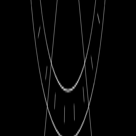
КАКИЕ ГАРАНТИИ ПОДЛИННОСТИ ВЫ ПРЕДОСТАВЛЯЕТЕ?
Каждые часы сопровождаются полным комплектом
оригинальных документов — аналогичным тому, что вы
получаете в официальном бутике бренда.
Перед продажей все изделия проходят детальную проверку
подлинности, включая сверку с официальными базами, чтобы
исключить любые риски, связанные с происхождением.
По вашему желанию вы можете провести дополнительную
экспертизу в любой авторитетной компании — мы полностью
открыты и уверены в безупречности каждого изделия.
ПРЕДОСТАВЛЯЕТЕ ЛИ ВЫ УСЛУГУ ПОДБОРА
ИНВЕСТИЦИОННЫХ ИЗДЕЛИЙ?
Да, мы предлагаем индивидуальный подбор инвестиционно
привлекательных экземпляров.
В своей работе опираемся на аналитику ведущих аукционных
домов и многолетнюю экспертизу на рынке. Такие изделия —
редкость, и доступ к ним требует особых связей.
Нас поддерживает обширная сеть коллекционеров. В