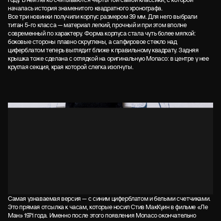
началась история знаменитого квадратного хронографа.
Все три новинки получили корпус размером 39 мм. Для него выбрали
титан 5-го класса — материал легкий, прочный и при этом вполне
современный по характеру. Форма корпуса стала чуть более мягкой:
боковые стороны плавно скруглены, а сапфировое стекло над
циферблатом теперь выглядит ближе к правильному квадрату. Задняя
крышка тоже сделана с оглядкой на оригинальную Monaco: в центре у нее
круглая секция, края которой слегка изогнуты.
Самая узнаваемая версия — с синим циферблатом и белыми счетчиками.
Это прямая отсылка к часам, которые носил Стив МакКуин в фильме «Ле
Ман» 1971 года. Именно после этого появления Monaco окончательно