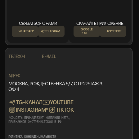
СВЯЗАТЬСЯ С НАМИ
СКАЧАЙТЕ ПРИЛОЖЕНИЕ
GOOGLE
WHATSAPP
TELEGRAM
APP STORE
PLAY
+7 999 553 87 27
INFO@ROTORMINE.RU
ТЕЛЕФОН
E-MAIL
+7 999 553 87 27
INFO@ROTORMINE.RU
АДРЕС
МОСКВА, РОЖДЕСТВЕНКА 5/7, СТР 2 ЭТАЖ 3,
ОФ 4
TG-КАНАЛ
YOUTUBE
INSTAGRAM*
TIKTOK
*СОЦСЕТЬ ПРИНАДЛЕЖИТ КОМПАНИИ META,
ПРИЗНАННОЙ ЭКСТРЕМИСТСКОЙ В РФ
ПОЛИТИКА КОНФИДЕНЦИАЛЬНОСТИ