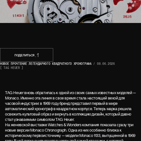
НАЗАД
ПОДЕЛИТЬСЯ
НОВОЕ ПРОЧТЕНИЕ ЛЕГЕНДАРНОГО КВАДРАТНОГО ХРОНОГРАФА
/
08.06.2026
[ TAG HEUER ]
ПОДЕЛИТЬСЯ
TAG Heuer вновь обратилась к одной из своих самых известных моделей —
Monaco. Именно эта линия в свое время стала настоящей вехой для
часовой индустрии: в 1969 году бренд представил первый в мире
автоматический хронограф в квадратном корпусе. Теперь марка решила
освежить культовый образ и вернуть в коллекцию дизайн, который давно
стал узнаваемым символом TAG Heuer.
На женевской выставке Watches & Wonders компания показала сразу три
новые версии Monaco Chronograph. Одна из них особенно близка к
историческому первоисточнику — модели Monaco 1133, выпущенной в 1969
году. В ней легко считываются черты той самой классики, с которой