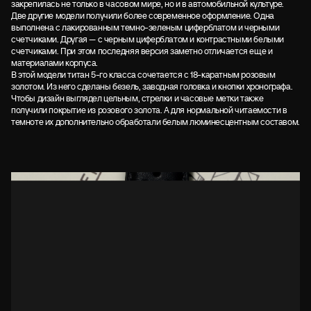
закрепилась не только в часовом мире, но и в автомобильной культуре.
Две другие модели получили более современное оформление. Одна
выполнена с лакированным темно-зеленым циферблатом и черными
счетчиками. Другая — с черным циферблатом и контрастными белыми
счетчиками. При этом последняя версия заметно отличается еще и
материалами корпуса.
В этой модели титан 5-го класса сочетается с 18-каратным розовым
золотом. Из него сделаны безель, заводная головка и кнопки хронографа.
Чтобы дизайн выглядел цельным, стрелки и часовые метки также
получили покрытие из розового золота. А для нормальной читаемости в
темноте их дополнительно обработали белым люминесцентным составом.