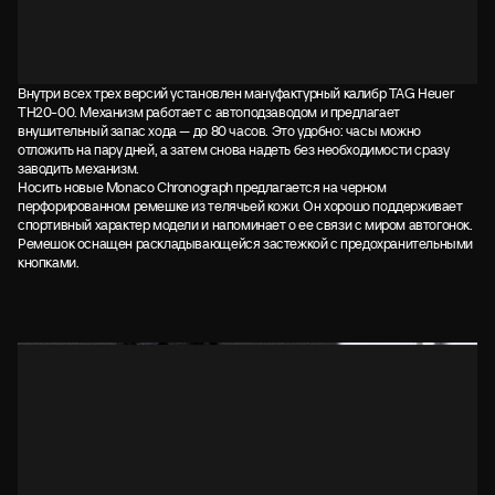
Внутри всех трех версий установлен мануфактурный калибр TAG Heuer
TH20-00. Механизм работает с автоподзаводом и предлагает
внушительный запас хода — до 80 часов. Это удобно: часы можно
отложить на пару дней, а затем снова надеть без необходимости сразу
заводить механизм.
Носить новые Monaco Chronograph предлагается на черном
перфорированном ремешке из телячьей кожи. Он хорошо поддерживает
спортивный характер модели и напоминает о ее связи с миром автогонок.
Ремешок оснащен раскладывающейся застежкой с предохранительными
кнопками.