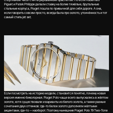
Piguet и Patek Philippe делали ставку на более тяжёлые, брутальные
стальные корпуса, Piaget пошла по привычной для себя дороге. А она,
если говорить совсем просто, всегда была про золото, утончённость и тот
самый стиль jet set.
Если посмотреть на историю модели, становится понятно, почему новая
версия именно биколорная. Piaget Polo чаще всего выпускались в жёлтом
золоте, хотя существовали и варианты из белого золота, а также разные
сочетания двух оттенков: где-то белое золото дополняли жёлтыми
акцентами, где-то — наоборот. Поэтому нынешние Piaget Polo 79 Two-Tone