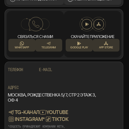
СВЯЗАТЬСЯ С НАМИ
СКАЧАЙТЕ ПРИЛОЖЕНИЕ
WHATSAPP
TELEGRAM
GOOGLE PLAY
APP STORE
+7 999 553 87 27
INFO@ROTORMINE.RU
ТЕЛЕФОН
E-MAIL
+7 999 553 87 27
INFO@ROTORMINE.RU
АДРЕС
МОСКВА, РОЖДЕСТВЕНКА 5/7, СТР 2 ЭТАЖ 3,
ОФ 4
TG-КАНАЛ
YOUTUBE
INSTAGRAM*
TIKTOK
*СОЦСЕТЬ ПРИНАДЛЕЖИТ КОМПАНИИ META,