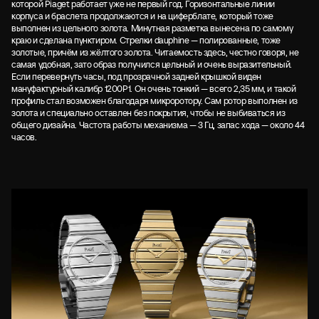
которой Piaget работает уже не первый год. Горизонтальные линии
корпуса и браслета продолжаются и на циферблате, который тоже
выполнен из цельного золота. Минутная разметка вынесена по самому
краю и сделана пунктиром. Стрелки dauphine — полированные, тоже
золотые, причём из жёлтого золота. Читаемость здесь, честно говоря, не
самая удобная, зато образ получился цельный и очень выразительный.
Если перевернуть часы, под прозрачной задней крышкой виден
мануфактурный калибр 1200P1. Он очень тонкий — всего 2,35 мм, и такой
профиль стал возможен благодаря микроротору. Сам ротор выполнен из
золота и специально оставлен без покрытия, чтобы не выбиваться из
общего дизайна. Частота работы механизма — 3 Гц, запас хода — около 44
часов.