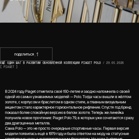
НАЗАД
ПОДЕЛИТЬСЯ
ЕЩЁ ОДИН ШАГ В РАЗВИТИИ ОБНОВЛЁННОЙ КОЛЛЕКЦИИ PIAGET POLO
/
29.05.2026
[ PIAGET ]
ПОДЕЛИТЬСЯ
В 2024 году Piaget отметила своё 150-летие и заодно напомнила о своей
одной из самых узнаваемых моделей — Polo. Тогда часы вышли в жёлтом
золоте, с корпусом и браслетом в одном стиле, а главным визуальным
акцентом стало характерное горизонтальное рифление. Спустя год бренд
показал более спокойную версию в белом золоте. Теперь же линейка
получила новое прочтение: Piaget Polo 79, в которых уже сочетаются сразу
два драгоценных металла.
Сама Polo — это не просто очередные спортивные часы. Первая версия
модели появилась ещё в 1979 году и была ответом на моду на статусные
спортивные часы с интегрированным браслетом. Но если Audemars