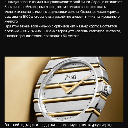
выглядят вполне логичным продолжением этой линии. Здесь, в отличие от
большинства биколорных часов, не смешивают золото со сталью —
модель выполнена именно в двух видах золота. Основная часть корпуса
сделана из 18К белого золота, а рифлёные элементы — из полированного
жёлтого.
При этом технически никаких сюрпризов нет. Размер корпуса остаётся
прежним — 38 х 7,45 мм. С обеих сторон установлены сапфировые стёкла,
а водонепроницаемость составляет 50 метров.
Внешний вид модели поддерживает ту самую архитектурную идею, с