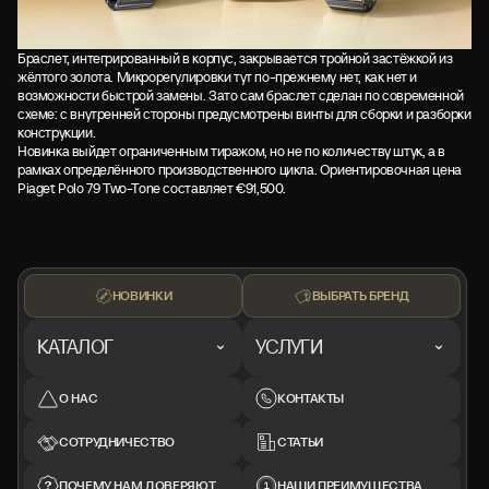
Браслет, интегрированный в корпус, закрывается тройной застёжкой из
жёлтого золота. Микрорегулировки тут по-прежнему нет, как нет и
возможности быстрой замены. Зато сам браслет сделан по современной
схеме: с внутренней стороны предусмотрены винты для сборки и разборки
конструкции.
Новинка выйдет ограниченным тиражом, но не по количеству штук, а в
рамках определённого производственного цикла. Ориентировочная цена
Piaget Polo 79 Two-Tone составляет €91,500.
НОВИНКИ
ВЫБРАТЬ БРЕНД
КАТАЛОГ
УСЛУГИ
О НАС
КОНТАКТЫ
СОТРУДНИЧЕСТВО
СТАТЬИ
ПОЧЕМУ НАМ ДОВЕРЯЮТ
НАШИ ПРЕИМУЩЕСТВА