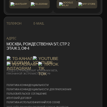
GOOGLE
WHATSAPP
TELEGRAM
APP STORE
PLAY
+7 999 553 87 27
INFO@ROTORMINE.RU
ТЕЛЕФОН
E-MAIL
+7 999 553 87 27
INFO@ROTORMINE.RU
АДРЕС
МОСКВА, РОЖДЕСТВЕНКА 5/7, СТР 2
ЭТАЖ 3, ОФ 4
TG-КАНАЛ
YOUTUBE
INSTAGRAM*
TIKTOK
*СОЦСЕТЬ ПРИНАДЛЕЖИТ КОМПАНИИ META,
ПРИЗНАННОЙ ЭКСТРЕМИСТСКОЙ В РФ
ПОЛИТИКА КОНФИДЕНЦИАЛЬНОСТИ
ПОЛИТИКА КОНФИДЕНЦИАЛЬНОСТИ ДЛЯ ПРИЛОЖЕНИЯ
ПОЛЬЗОВАТЕЛЬСКОЕ СОГЛАШЕНИЕ
АГЕНТСКИЙ ДОГОВОР
ПОЛИТИКА ИСПОЛЬЗОВАНИЯ ФАЙЛОВ COOKIE
ЭТОТ САЙТ ЗАЩИЩЁН СИСТЕМОЙ GOOGLE RECAPTCHA,