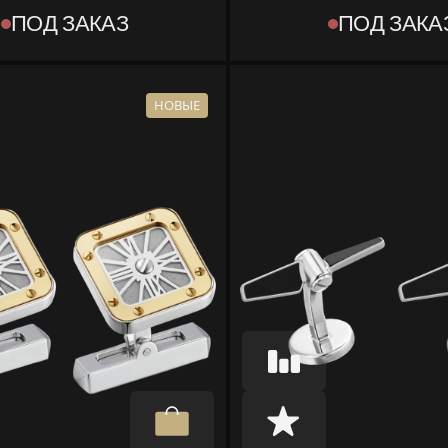
745
OG000582
ПОД ЗАКАЗ
ПОД ЗАКА
ТИП
T OBJECT]
[OBJECT OBJECT]
КОМПЛЕКТ
КА, ДОКУМЕНТЫ
КОРОБКА, ДОКУ
НОВЫЕ