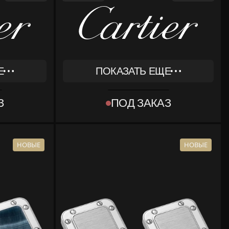
Е
ПОКАЗАТЬ ЕЩЕ
REF
OG000231
З
ПОД ЗАКАЗ
ТИП
[OBJECT OBJECT]
КОМПЛЕКТ
МЕНТЫ
КОРОБКА, ДОКУМЕНТЫ
НОВЫЕ
НОВЫЕ