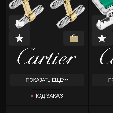
ПОКАЗАТЬ ЕЩЕ
П
REF
REF
OG000342
OG000
ПОД ЗАКАЗ
ТИП
ТИП
[OBJECT OBJECT]
[OBJEC
КОМПЛЕКТ
КОМПЛЕКТ