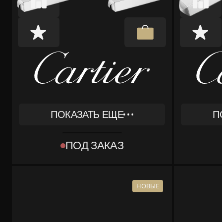
ПОКАЗАТЬ ЕЩЕ
П
REF
REF
OG000782
OG000
ПОД ЗАКАЗ
ТИП
ТИП
[OBJECT OBJECT]
[OBJEC
КОМПЛЕКТ
КОМПЛЕКТ
КОРОБКА, ДОКУМЕНТЫ
КОРОБ
НОВЫЕ