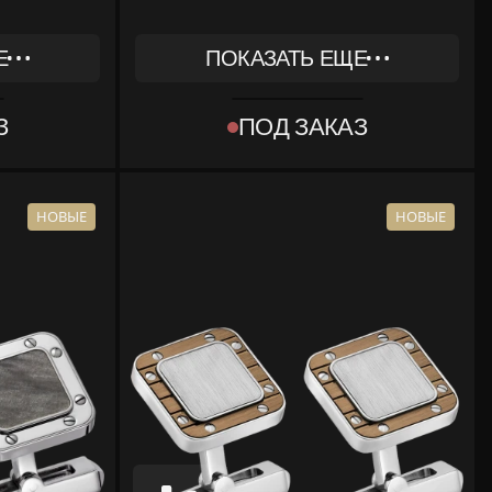
Е
ПОКАЗАТЬ ЕЩЕ
REF
OG000575
З
ПОД ЗАКАЗ
ТИП
[OBJECT OBJECT]
КОМПЛЕКТ
МЕНТЫ
КОРОБКА, ДОКУМЕНТЫ
НОВЫЕ
НОВЫЕ