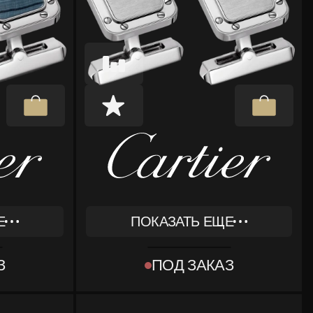
Е
ПОКАЗАТЬ ЕЩЕ
REF
OG000163
З
ПОД ЗАКАЗ
ТИП
[OBJECT OBJECT]
КОМПЛЕКТ