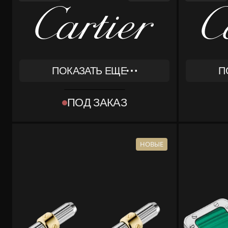
ПОКАЗАТЬ ЕЩЕ
П
REF
REF
OG000746
OG000
ПОД ЗАКАЗ
ТИП
ТИП
[OBJECT OBJECT]
[OBJEC
КОМПЛЕКТ
КОМПЛЕКТ
КОРОБКА, ДОКУМЕНТЫ
КОРОБ
НОВЫЕ