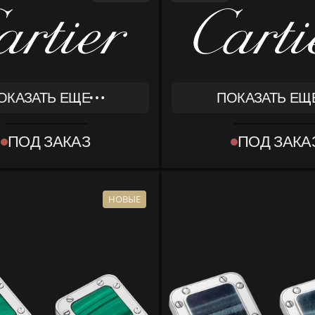
ОКАЗАТЬ ЕЩЕ
ПОКАЗАТЬ ЕЩ
REF
232
OG000340
ПОД ЗАКАЗ
ПОД ЗАКА
ТИП
T OBJECT]
[OBJECT OBJECT]
КОМПЛЕКТ
КА, ДОКУМЕНТЫ
КОРОБКА, ДОКУ
НОВЫЕ