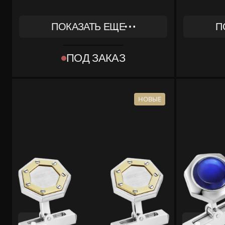
ПОКАЗАТЬ ЕЩЕ
П
REF
REF
OG000597
OG000
ПОД ЗАКАЗ
ТИП
ТИП
[OBJECT OBJECT]
[OBJEC
КОМПЛЕКТ
КОМПЛЕКТ
КОРОБКА, ДОКУМЕНТЫ
КОРОБ
НОВЫЕ