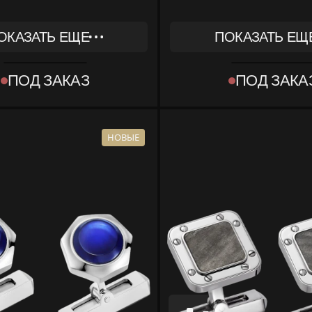
ОКАЗАТЬ ЕЩЕ
ПОКАЗАТЬ ЕЩ
REF
603
OG000574
ПОД ЗАКАЗ
ПОД ЗАКА
ТИП
T OBJECT]
[OBJECT OBJECT]
КОМПЛЕКТ
КА, ДОКУМЕНТЫ
КОРОБКА, ДОКУ
НОВЫЕ