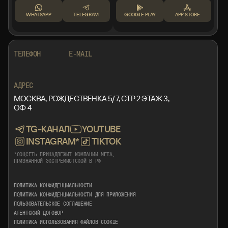
WHATSAPP
TELEGRAM
GOOGLE PLAY
APP STORE
+7 999 553 87 27
INFO@ROTORMINE.RU
ТЕЛЕФОН
E-MAIL
+7 999 553 87 27
INFO@ROTORMINE.RU
АДРЕС
МОСКВА, РОЖДЕСТВЕНКА 5/7, СТР 2 ЭТАЖ 3,
ОФ 4
TG-КАНАЛ
YOUTUBE
INSTAGRAM*
TIKTOK
*СОЦСЕТЬ ПРИНАДЛЕЖИТ КОМПАНИИ META,
ПРИЗНАННОЙ ЭКСТРЕМИСТСКОЙ В РФ
ПОЛИТИКА КОНФИДЕНЦИАЛЬНОСТИ
ПОЛИТИКА КОНФИДЕНЦИАЛЬНОСТИ ДЛЯ ПРИЛОЖЕНИЯ
ПОЛЬЗОВАТЕЛЬСКОЕ СОГЛАШЕНИЕ
АГЕНТСКИЙ ДОГОВОР
ПОЛИТИКА ИСПОЛЬЗОВАНИЯ ФАЙЛОВ COOKIE