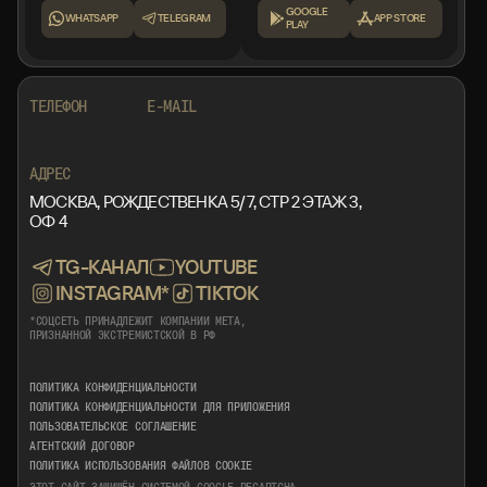
GOOGLE
WHATSAPP
TELEGRAM
APP STORE
PLAY
+7 999 553 87 27
INFO@ROTORMINE.RU
ТЕЛЕФОН
E-MAIL
+7 999 553 87 27
INFO@ROTORMINE.RU
АДРЕС
МОСКВА, РОЖДЕСТВЕНКА 5/7, СТР 2 ЭТАЖ 3,
ОФ 4
TG-КАНАЛ
YOUTUBE
INSTAGRAM*
TIKTOK
*СОЦСЕТЬ ПРИНАДЛЕЖИТ КОМПАНИИ META,
ПРИЗНАННОЙ ЭКСТРЕМИСТСКОЙ В РФ
ПОЛИТИКА КОНФИДЕНЦИАЛЬНОСТИ
ПОЛИТИКА КОНФИДЕНЦИАЛЬНОСТИ ДЛЯ ПРИЛОЖЕНИЯ
ПОЛЬЗОВАТЕЛЬСКОЕ СОГЛАШЕНИЕ
АГЕНТСКИЙ ДОГОВОР
ПОЛИТИКА ИСПОЛЬЗОВАНИЯ ФАЙЛОВ COOKIE
ЭТОТ САЙТ ЗАЩИЩЁН СИСТЕМОЙ GOOGLE RECAPTCHA,