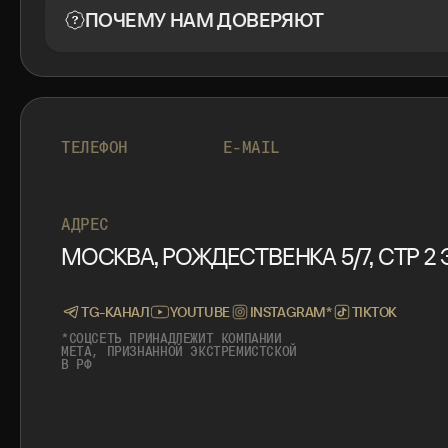
ПОЧЕМУ НАМ ДОВЕРЯЮТ
+7 999 553 87 27
INFO@ROTORMINE.RU
ТЕЛЕФОН
E-MAIL
+7 999 553 87 27
INFO@ROTORMINE.RU
АДРЕС
МОСКВА, РОЖДЕСТВЕНКА 5/7, СТР 2 Э
TG-КАНАЛ
YOUTUBE
INSTAGRAM*
TIKTOK
*СОЦСЕТЬ ПРИНАДЛЕЖИТ КОМПАНИИ
META, ПРИЗНАННОЙ ЭКСТРЕМИСТСКОЙ
В РФ