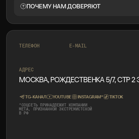
ПОЧЕМУ НАМ ДОВЕРЯЮТ
+7 999 553 87 27
INFO@ROTORMINE.RU
ТЕЛЕФОН
E-MAIL
+7 999 553 87 27
INFO@ROTORMINE.RU
АДРЕС
МОСКВА, РОЖДЕСТВЕНКА 5/7, СТР 2 Э
TG-КАНАЛ
YOUTUBE
INSTAGRAM*
TIKTOK
*СОЦСЕТЬ ПРИНАДЛЕЖИТ КОМПАНИИ
META, ПРИЗНАННОЙ ЭКСТРЕМИСТСКОЙ
В РФ