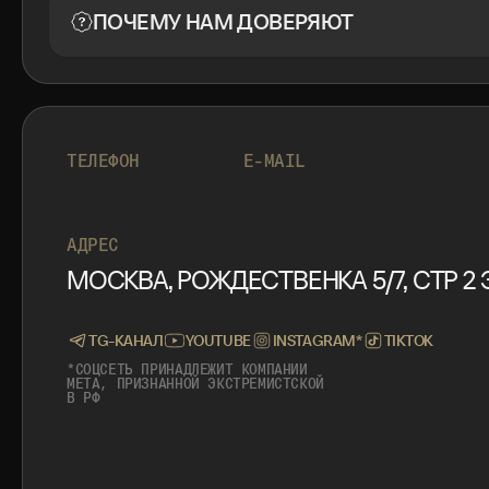
ПОЧЕМУ НАМ ДОВЕРЯЮТ
+7 999 553 87 27
INFO@ROTORMINE.RU
ТЕЛЕФОН
E-MAIL
+7 999 553 87 27
INFO@ROTORMINE.RU
АДРЕС
МОСКВА, РОЖДЕСТВЕНКА 5/7, СТР 2 Э
TG-КАНАЛ
YOUTUBE
INSTAGRAM*
TIKTOK
*СОЦСЕТЬ ПРИНАДЛЕЖИТ КОМПАНИИ
META, ПРИЗНАННОЙ ЭКСТРЕМИСТСКОЙ
В РФ