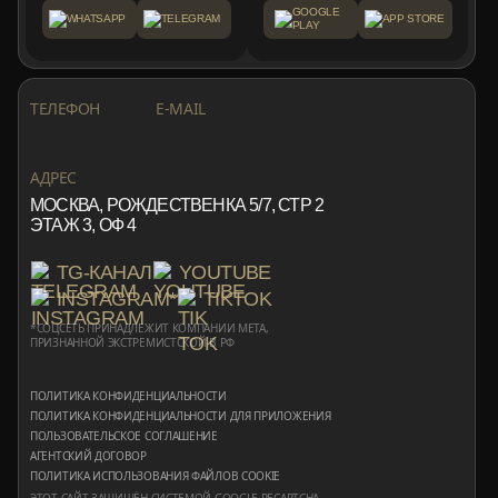
GOOGLE
WHATSAPP
TELEGRAM
APP STORE
PLAY
+7 999 553 87 27
INFO@ROTORMINE.RU
ТЕЛЕФОН
E-MAIL
+7 999 553 87 27
INFO@ROTORMINE.RU
АДРЕС
МОСКВА, РОЖДЕСТВЕНКА 5/7, СТР 2
ЭТАЖ 3, ОФ 4
TG-КАНАЛ
YOUTUBE
INSTAGRAM*
TIKTOK
*СОЦСЕТЬ ПРИНАДЛЕЖИТ КОМПАНИИ META,
ПРИЗНАННОЙ ЭКСТРЕМИСТСКОЙ В РФ
ПОЛИТИКА КОНФИДЕНЦИАЛЬНОСТИ
ПОЛИТИКА КОНФИДЕНЦИАЛЬНОСТИ ДЛЯ ПРИЛОЖЕНИЯ
ПОЛЬЗОВАТЕЛЬСКОЕ СОГЛАШЕНИЕ
АГЕНТСКИЙ ДОГОВОР
ПОЛИТИКА ИСПОЛЬЗОВАНИЯ ФАЙЛОВ COOKIE
ЭТОТ САЙТ ЗАЩИЩЁН СИСТЕМОЙ GOOGLE RECAPTCHA,