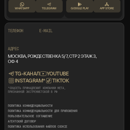
WHATSAPP
TELEGRAM
GOOGLE PLAY
APP STORE
+7 999 553 87 27
INFO@ROTORMINE.RU
ТЕЛЕФОН
E-MAIL
+7 999 553 87 27
INFO@ROTORMINE.RU
АДРЕС
МОСКВА, РОЖДЕСТВЕНКА 5/7, СТР 2 ЭТАЖ 3,
ОФ 4
TG-КАНАЛ
YOUTUBE
INSTAGRAM*
TIKTOK
*СОЦСЕТЬ ПРИНАДЛЕЖИТ КОМПАНИИ META,
ПРИЗНАННОЙ ЭКСТРЕМИСТСКОЙ В РФ
ПОЛИТИКА КОНФИДЕНЦИАЛЬНОСТИ
ПОЛИТИКА КОНФИДЕНЦИАЛЬНОСТИ ДЛЯ ПРИЛОЖЕНИЯ
ПОЛЬЗОВАТЕЛЬСКОЕ СОГЛАШЕНИЕ
АГЕНТСКИЙ ДОГОВОР
ПОЛИТИКА ИСПОЛЬЗОВАНИЯ ФАЙЛОВ COOKIE