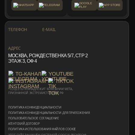
GOOGLE
WHATSAPP
TELEGRAM
APP STORE
PLAY
+7 999 553 87 27
INFO@ROTORMINE.RU
ТЕЛЕФОН
E-MAIL
+7 999 553 87 27
INFO@ROTORMINE.RU
АДРЕС
МОСКВА, РОЖДЕСТВЕНКА 5/7, СТР 2
ЭТАЖ 3, ОФ 4
TG-КАНАЛ
YOUTUBE
INSTAGRAM*
TIKTOK
*СОЦСЕТЬ ПРИНАДЛЕЖИТ КОМПАНИИ META,
ПРИЗНАННОЙ ЭКСТРЕМИСТСКОЙ В РФ
ПОЛИТИКА КОНФИДЕНЦИАЛЬНОСТИ
ПОЛИТИКА КОНФИДЕНЦИАЛЬНОСТИ ДЛЯ ПРИЛОЖЕНИЯ
ПОЛЬЗОВАТЕЛЬСКОЕ СОГЛАШЕНИЕ
АГЕНТСКИЙ ДОГОВОР
ПОЛИТИКА ИСПОЛЬЗОВАНИЯ ФАЙЛОВ COOKIE
ЭТОТ САЙТ ЗАЩИЩЁН СИСТЕМОЙ GOOGLE RECAPTCHA,