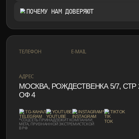
ПОЧЕМУ НАМ ДОВЕРЯЮТ
+7 999 553 87 27
INFO@ROTORMINE
ТЕЛЕФОН
E-MAIL
+7 999 553 87 27
INFO@ROTORMINE
АДРЕС
МОСКВА, РОЖДЕСТВЕНКА 5/7, СТР 
ОФ 4
TG-КАНАЛ
YOUTUBE
INSTAGRAM*
TIKTOK
*СОЦСЕТЬ ПРИНАДЛЕЖИТ КОМПАНИИ
META, ПРИЗНАННОЙ ЭКСТРЕМИСТСКОЙ
В РФ