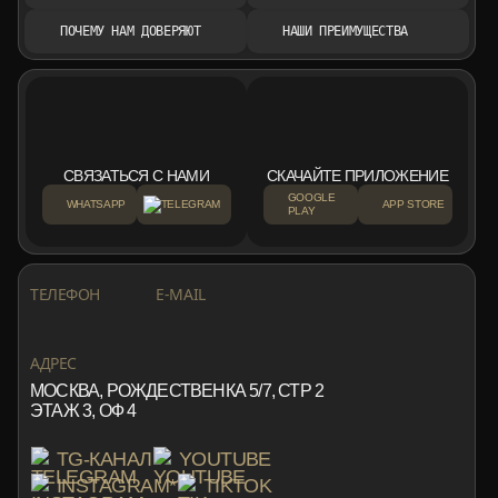
ПОЧЕМУ НАМ ДОВЕРЯЮТ
НАШИ ПРЕИМУЩЕСТВА
СВЯЗАТЬСЯ С НАМИ
СКАЧАЙТЕ ПРИЛОЖЕНИЕ
GOOGLE
WHATSAPP
TELEGRAM
APP STORE
PLAY
+7 999 553 87 27
INFO@ROTORMINE.RU
ТЕЛЕФОН
E-MAIL
+7 999 553 87 27
INFO@ROTORMINE.RU
АДРЕС
МОСКВА, РОЖДЕСТВЕНКА 5/7, СТР 2
ЭТАЖ 3, ОФ 4
TG-КАНАЛ
YOUTUBE
INSTAGRAM*
TIKTOK