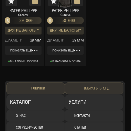
$
39 000
$
50 000
ДРУГИЕ ВАЛЮТЫ
ДРУГИЕ ВАЛЮТЫ
₽
3 003 000
₽
3 850 000
ДИАМЕТР
39 ММ
ДИАМЕТР
39 ММ
€
34 710
€
44 500
ПОКАЗАТЬ ЕЩЕ
ПОКАЗАТЬ ЕЩЕ
REF
REF
5396R-001
5496P-001
В НАЛИЧИИ: МОСКВА
В НАЛИЧИИ: МОСКВА
КОЛЛЕКЦИЯ
КОЛЛЕКЦИЯ
COMPLICATIONS
GRAND COMPLICATION
МАТЕРИАЛ
МАТЕРИАЛ
РОЗОВОЕ ЗОЛОТО
ПЛАТИНА
НОВИНКИ
ВЫБРАТЬ БРЕНД
КАТАЛОГ
УСЛУГИ
О НАС
КОНТАКТЫ
СОТРУДНИЧЕСТВО
СТАТЬИ