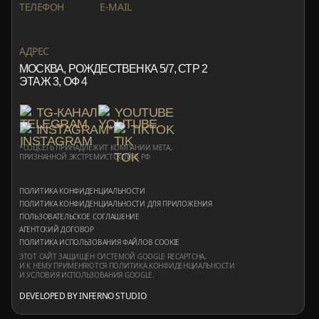
ТЕЛЕФОН
E-MAIL
+7 999 553 87 27
INFO@ROTORMINE.RU
АДРЕС
МОСКВА, РОЖДЕСТВЕНКА 5/7, СТР 2
ЭТАЖ 3, ОФ 4
TG-КАНАЛ
YOUTUBE
INSTAGRAM*
TIKTOK
*СОЦСЕТЬ ПРИНАДЛЕЖИТ КОМПАНИИ META,
ПРИЗНАННОЙ ЭКСТРЕМИСТСКОЙ В РФ
ПОЛИТИКА КОНФИДЕНЦИАЛЬНОСТИ
ПОЛИТИКА КОНФИДЕНЦИАЛЬНОСТИ ДЛЯ ПРИЛОЖЕНИЯ
ПОЛЬЗОВАТЕЛЬСКОЕ СОГЛАШЕНИЕ
АГЕНТСКИЙ ДОГОВОР
ПОЛИТИКА ИСПОЛЬЗОВАНИЯ ФАЙЛОВ COOKIE
ЭТОТ САЙТ ЗАЩИЩЁН СИСТЕМОЙ GOOGLE RECAPTCHA,
И К НЕМУ ПРИМЕНЯЮТСЯ
ПОЛИТИКА КОНФИДЕНЦИАЛЬНОСТИ
И
УСЛОВИЯ ИСПОЛЬЗОВАНИЯ
GOOGLE.
DEVELOPED BY INFERNO STUDIO