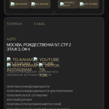
GOOGLE
WHATSAPP
TELEGRAM
APP STORE
PLAY
+7 999 553 87 27
INFO@ROTORMINE.RU
ТЕЛЕФОН
E-MAIL
+7 999 553 87 27
INFO@ROTORMINE.RU
АДРЕС
МОСКВА, РОЖДЕСТВЕНКА 5/7, СТР 2
ЭТАЖ 3, ОФ 4
TG-КАНАЛ
YOUTUBE
INSTAGRAM*
TIKTOK
*СОЦСЕТЬ ПРИНАДЛЕЖИТ КОМПАНИИ META,
ПРИЗНАННОЙ ЭКСТРЕМИСТСКОЙ В РФ
ПОЛИТИКА КОНФИДЕНЦИАЛЬНОСТИ
ПОЛИТИКА КОНФИДЕНЦИАЛЬНОСТИ ДЛЯ ПРИЛОЖЕНИЯ
ПОЛЬЗОВАТЕЛЬСКОЕ СОГЛАШЕНИЕ
АГЕНТСКИЙ ДОГОВОР
ПОЛИТИКА ИСПОЛЬЗОВАНИЯ ФАЙЛОВ COOKIE
ЭТОТ САЙТ ЗАЩИЩЁН СИСТЕМОЙ GOOGLE RECAPTCHA,