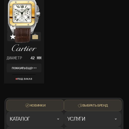
ДИАМЕТР
42 ММ
ПОКАЗАТЬ ЕЩЕ
REF
W20091X7
ПОД ЗАКАЗ
КОЛЛЕКЦИЯ
SANTOS 100
CHRONOGRAPH
МАТЕРИАЛ
СТАЛЬ, ЖЕЛТОЕ
ЗОЛОТО
КОМПЛЕКТ
НОВИНКИ
ВЫБРАТЬ БРЕНД
КОРОБКА, ДОКУМЕНТЫ
КАТАЛОГ
УСЛУГИ