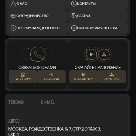
О НАС
КОНТАКТЫ
СОТРУДНИЧЕСТВО
СТАТЬИ
ПОЧЕМУ НАМ ДОВЕРЯЮТ
НАШИ ПРЕИМУЩЕСТВА
СВЯЗАТЬСЯ С НАМИ
СКАЧАЙТЕ ПРИЛОЖЕНИЕ
WHATSAPP
TELEGRAM
GOOGLE PLAY
APP STORE
+7 999 553 87 27
INFO@ROTORMINE.RU
ТЕЛЕФОН
E-MAIL
+7 999 553 87 27
INFO@ROTORMINE.RU
АДРЕС
МОСКВА, РОЖДЕСТВЕНКА 5/7, СТР 2 ЭТАЖ 3,
ОФ 4