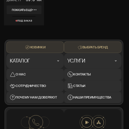
ПОКАЗАТЬ ЕЩЕ
REF
WSSA0055
ПОД ЗАКАЗ
КОЛЛЕКЦИЯ
SANTOS
МАТЕРИАЛ
СТАЛЬ
КОМПЛЕКТ
КОРОБКА, ДОКУМЕНТЫ
НОВИНКИ
ВЫБРАТЬ БРЕНД
КАТАЛОГ
УСЛУГИ
О НАС
КОНТАКТЫ
СОТРУДНИЧЕСТВО
СТАТЬИ
ПОЧЕМУ НАМ ДОВЕРЯЮТ
НАШИ ПРЕИМУЩЕСТВА