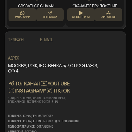
СВЯЗАТЬСЯ С НАМИ
СКАЧАЙТЕ ПРИЛОЖЕНИЕ
WHATSAPP
TELEGRAM
GOOGLE PLAY
APP STORE
+7 999 553 87 27
INFO@ROTORMINE.RU
ТЕЛЕФОН
E-MAIL
+7 999 553 87 27
INFO@ROTORMINE.RU
АДРЕС
МОСКВА, РОЖДЕСТВЕНКА 5/7, СТР 2 ЭТАЖ 3,
ОФ 4
TG-КАНАЛ
YOUTUBE
INSTAGRAM*
TIKTOK
*СОЦСЕТЬ ПРИНАДЛЕЖИТ КОМПАНИИ META,
ПРИЗНАННОЙ ЭКСТРЕМИСТСКОЙ В РФ
ПОЛИТИКА КОНФИДЕНЦИАЛЬНОСТИ
ПОЛИТИКА КОНФИДЕНЦИАЛЬНОСТИ ДЛЯ ПРИЛОЖЕНИЯ
ПОЛЬЗОВАТЕЛЬСКОЕ СОГЛАШЕНИЕ
АГЕНТСКИЙ ДОГОВОР