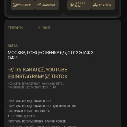
GOOGLE
WHATSAPP
TELEGRAM
APP STORE
PLAY
+7 999 553 87 27
INFO@ROTORMINE.RU
ТЕЛЕФОН
E-MAIL
+7 999 553 87 27
INFO@ROTORMINE.RU
АДРЕС
МОСКВА, РОЖДЕСТВЕНКА 5/7, СТР 2 ЭТАЖ 3,
ОФ 4
TG-КАНАЛ
YOUTUBE
INSTAGRAM*
TIKTOK
*СОЦСЕТЬ ПРИНАДЛЕЖИТ КОМПАНИИ META,
ПРИЗНАННОЙ ЭКСТРЕМИСТСКОЙ В РФ
ПОЛИТИКА КОНФИДЕНЦИАЛЬНОСТИ
ПОЛИТИКА КОНФИДЕНЦИАЛЬНОСТИ ДЛЯ ПРИЛОЖЕНИЯ
ПОЛЬЗОВАТЕЛЬСКОЕ СОГЛАШЕНИЕ
АГЕНТСКИЙ ДОГОВОР
ПОЛИТИКА ИСПОЛЬЗОВАНИЯ ФАЙЛОВ COOKIE
ЭТОТ САЙТ ЗАЩИЩЁН СИСТЕМОЙ GOOGLE RECAPTCHA,