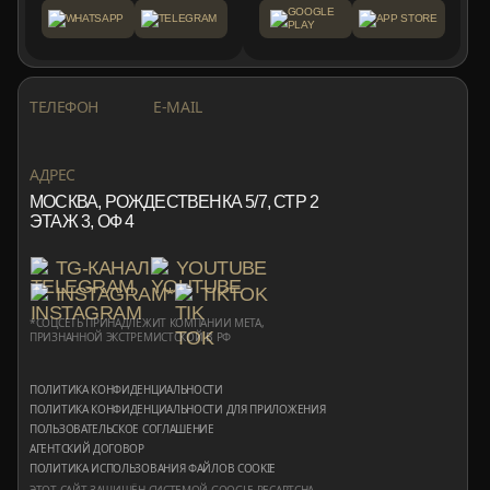
GOOGLE
WHATSAPP
TELEGRAM
APP STORE
PLAY
+7 999 553 87 27
INFO@ROTORMINE.RU
ТЕЛЕФОН
E-MAIL
+7 999 553 87 27
INFO@ROTORMINE.RU
АДРЕС
МОСКВА, РОЖДЕСТВЕНКА 5/7, СТР 2
ЭТАЖ 3, ОФ 4
TG-КАНАЛ
YOUTUBE
INSTAGRAM*
TIKTOK
*СОЦСЕТЬ ПРИНАДЛЕЖИТ КОМПАНИИ META,
ПРИЗНАННОЙ ЭКСТРЕМИСТСКОЙ В РФ
ПОЛИТИКА КОНФИДЕНЦИАЛЬНОСТИ
ПОЛИТИКА КОНФИДЕНЦИАЛЬНОСТИ ДЛЯ ПРИЛОЖЕНИЯ
ПОЛЬЗОВАТЕЛЬСКОЕ СОГЛАШЕНИЕ
АГЕНТСКИЙ ДОГОВОР
ПОЛИТИКА ИСПОЛЬЗОВАНИЯ ФАЙЛОВ COOKIE
ЭТОТ САЙТ ЗАЩИЩЁН СИСТЕМОЙ GOOGLE RECAPTCHA,