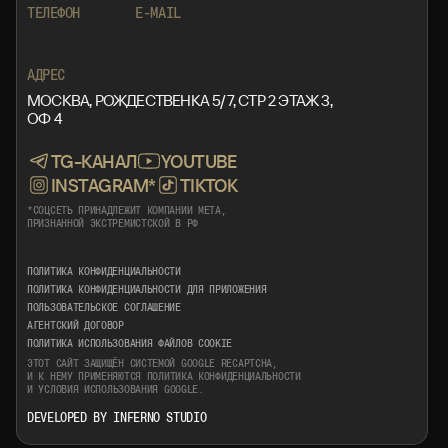
ТЕЛЕФОН
E-MAIL
+7 999 553 87 27
INFO@ROTORMINE.RU
АДРЕС
МОСКВА, РОЖДЕСТВЕНКА 5/7, СТР 2 ЭТАЖ 3,
ОФ 4
TG-КАНАЛ
YOUTUBE
INSTAGRAM*
TIKTOK
*СОЦСЕТЬ ПРИНАДЛЕЖИТ КОМПАНИИ META,
ПРИЗНАННОЙ ЭКСТРЕМИСТСКОЙ В РФ
ПОЛИТИКА КОНФИДЕНЦИАЛЬНОСТИ
ПОЛИТИКА КОНФИДЕНЦИАЛЬНОСТИ ДЛЯ ПРИЛОЖЕНИЯ
ПОЛЬЗОВАТЕЛЬСКОЕ СОГЛАШЕНИЕ
АГЕНТСКИЙ ДОГОВОР
ПОЛИТИКА ИСПОЛЬЗОВАНИЯ ФАЙЛОВ COOKIE
ЭТОТ САЙТ ЗАЩИЩЁН СИСТЕМОЙ GOOGLE RECAPTCHA,
И К НЕМУ ПРИМЕНЯЮТСЯ
ПОЛИТИКА КОНФИДЕНЦИАЛЬНОСТИ
И
УСЛОВИЯ ИСПОЛЬЗОВАНИЯ
GOOGLE.
DEVELOPED BY INFERNO STUDIO