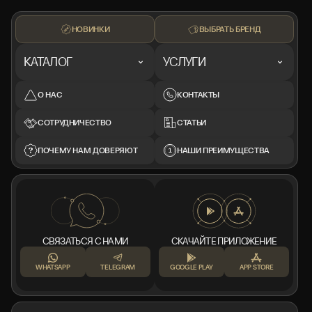
КОМПЛЕКТ
КОМПЛЕКТ
КОМПЛЕКТ
КОРОБКА, ДОКУМЕНТЫ
КОРОБКА, ДОКУМЕНТЫ
КОРОБКА, ДОКУМЕНТЫ
НОВИНКИ
ВЫБРАТЬ БРЕНД
КАТАЛОГ
УСЛУГИ
О НАС
КОНТАКТЫ
СОТРУДНИЧЕСТВО
СТАТЬИ
ПОЧЕМУ НАМ ДОВЕРЯЮТ
НАШИ ПРЕИМУЩЕСТВА
СВЯЗАТЬСЯ С НАМИ
СКАЧАЙТЕ ПРИЛОЖЕНИЕ
WHATSAPP
TELEGRAM
GOOGLE PLAY
APP STORE
+7 999 553 87 27
INFO@ROTORMINE.RU