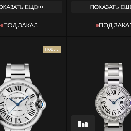
ОКАЗАТЬ ЕЩЕ
ПОКАЗАТЬ ЕЩ
REF
2Z4
WE9004Z3
ПОД ЗАКАЗ
ПОД ЗАКА
КОЛЛЕКЦИЯ
 BLEU DE СARTIER
BALLON BLUE DE 
МАТЕРИАЛ
ЖЕЛТОЕ ЗОЛОТО
НОВЫЕ
КОМПЛЕКТ
КА, ДОКУМЕНТЫ
КОРОБКА, ДОКУ