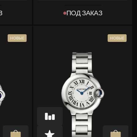
REF
W6920007
З
ПОД ЗАКАЗ
КОЛЛЕКЦИЯ
CARTIER
BALLON BLEU DE CARTIER
МАТЕРИАЛ
ЖЕЛТОЕ ЗОЛОТО
НОВЫЕ
НОВЫЕ
КОМПЛЕКТ
МЕНТЫ
КОРОБКА, ДОКУМЕНТЫ