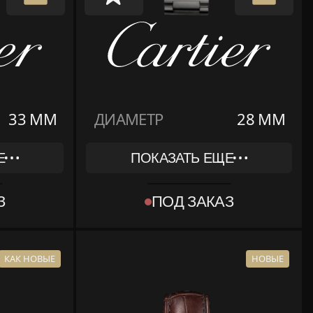
33 ММ
ДИАМЕТР
28 ММ
Е
ПОКАЗАТЬ ЕЩЕ
REF
W69010Z4
З
ПОД ЗАКАЗ
КОЛЛЕКЦИЯ
CARTIER
BALLON BLEU DE CARTIER
МАТЕРИАЛ
СТАЛЬ
КАК НОВЫЕ
НОВЫЕ
МЕНТЫ