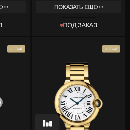
Е
ПОКАЗАТЬ ЕЩЕ
REF
W6920069
З
ПОД ЗАКАЗ
КОЛЛЕКЦИЯ
СARTIER
BALLON BLEU DE CARTIER
МАТЕРИАЛ
РОЗОВОЕ ЗОЛОТО
НОВЫЕ
НОВЫЕ
КОМПЛЕКТ
МЕНТЫ
КОРОБКА, ДОКУМЕНТЫ