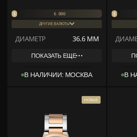
$
6 000
$
ДРУГИЕ ВАЛЮТЫ
₽
₽
462 000
ДИАМЕТР
36.6 ММ
ДИАМЕ
€
€
5 340
ПОКАЗАТЬ ЕЩЕ
П
REF
REF
W69017Z4
W6920
В НАЛИЧИИ: МОСКВА
В Н
КОЛЛЕКЦИЯ
КОЛЛЕКЦИЯ
BALLON BLEU DE CARTIER
BALLON
МАТЕРИАЛ
МАТЕРИАЛ
СТАЛЬ
СТАЛЬ
НОВЫЕ
КОМПЛЕКТ
КОМПЛЕКТ
КОРОБКА, ДОКУМЕНТЫ
КОРОБ