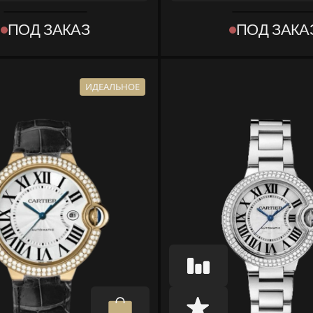
REF
025
W6920059
ПОД ЗАКАЗ
ПОД ЗАКА
КОЛЛЕКЦИЯ
 BLEU DE CARTIER
BALLON BLEU DE 
МАТЕРИАЛ
ПЛАТИНА
ИДЕАЛЬНОЕ
КОМПЛЕКТ
КОРОБКА, ДОКУ