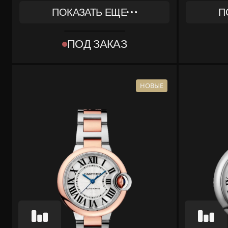
ПОКАЗАТЬ ЕЩЕ
П
REF
REF
WE902077
W6901
ПОД ЗАКАЗ
КОЛЛЕКЦИЯ
КОЛЛЕКЦИЯ
BALLON BLEU DE CARTIER
BALLON
МАТЕРИАЛ
МАТЕРИАЛ
РОЗОВОЕ ЗОЛОТО,
СТАЛЬ
НОВЫЕ
СТАЛЬ, СТАЛЬ, РОЗОВОЕ
КОМПЛЕКТ
КОРОБ
ЗОЛОТО
КОМПЛЕКТ
КОРОБКА, ДОКУМЕНТЫ