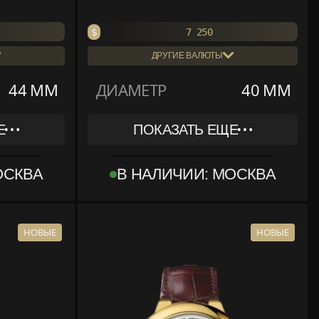
$
7 250
ДРУГИЕ ВАЛЮТЫ
₽
558 250
44 ММ
ДИАМЕТР
40 ММ
€
6 453
Е
ПОКАЗАТЬ ЕЩЕ
REF
WSBB0061
ОСКВА
В НАЛИЧИИ: МОСКВА
КОЛЛЕКЦИЯ
CARTIER
BALLON BLEU DE CARTIER
МАТЕРИАЛ
СТАЛЬ
НОВЫЕ
НОВЫЕ
КОМПЛЕКТ
КОРОБКА, ДОКУМЕНТЫ