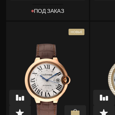
REF
REF
W3BB0007
WSBB0
ПОД ЗАКАЗ
КОЛЛЕКЦИЯ
КОЛЛЕКЦИЯ
BALLON BLEU DE CARTIER
BALLON
МАТЕРИАЛ
МАТЕРИАЛ
СТАЛЬ, РОЗОВОЕ
СТАЛЬ
НОВЫЕ
ЗОЛОТО