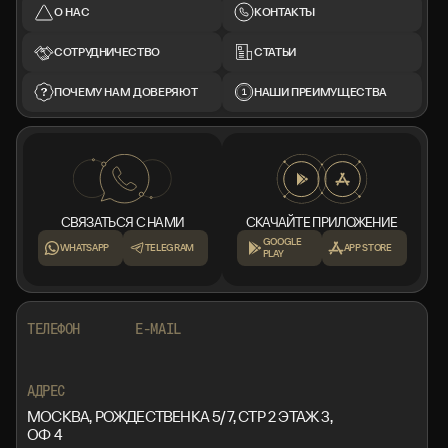
О НАС
КОНТАКТЫ
СОТРУДНИЧЕСТВО
СТАТЬИ
ПОЧЕМУ НАМ ДОВЕРЯЮТ
НАШИ ПРЕИМУЩЕСТВА
СВЯЗАТЬСЯ С НАМИ
СКАЧАЙТЕ ПРИЛОЖЕНИЕ
GOOGLE
WHATSAPP
TELEGRAM
APP STORE
PLAY
+7 999 553 87 27
INFO@ROTORMINE.RU
ТЕЛЕФОН
E-MAIL
+7 999 553 87 27
INFO@ROTORMINE.RU
АДРЕС
МОСКВА, РОЖДЕСТВЕНКА 5/7, СТР 2 ЭТАЖ 3,
ОФ 4