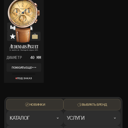
ДИАМЕТР
40 ММ
ПОКАЗАТЬ ЕЩЕ
REF
26595SR.OO.A032VE.01
ПОД ЗАКАЗ
КОЛЛЕКЦИЯ
RE MASTER
МАТЕРИАЛ
СТАЛЬ, РОЗОВОЕ
ЗОЛОТО
КОМПЛЕКТ
КОРОБКА, ДОКУМЕНТЫ
НОВИНКИ
ВЫБРАТЬ БРЕНД
КАТАЛОГ
УСЛУГИ