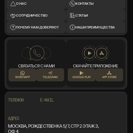
О НАС
КОНТАКТЫ
СОТРУДНИЧЕСТВО
СТАТЬИ
ПОЧЕМУ НАМ ДОВЕРЯЮТ
НАШИ ПРЕИМУЩЕСТВА
СВЯЗАТЬСЯ С НАМИ
СКАЧАЙТЕ ПРИЛОЖЕНИЕ
WHATSAPP
TELEGRAM
GOOGLE PLAY
APP STORE
+7 999 553 87 27
INFO@ROTORMINE.RU
ТЕЛЕФОН
E-MAIL
+7 999 553 87 27
INFO@ROTORMINE.RU
АДРЕС
МОСКВА, РОЖДЕСТВЕНКА 5/7, СТР 2 ЭТАЖ 3,
ОФ 4